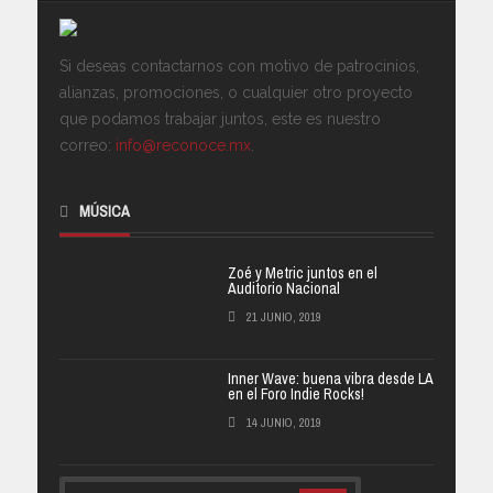
Si deseas contactarnos con motivo de patrocinios,
alianzas, promociones, o cualquier otro proyecto
que podamos trabajar juntos, este es nuestro
correo:
info@reconoce.mx
.
MÚSICA
Zoé y Metric juntos en el
Auditorio Nacional
21 JUNIO, 2019
Inner Wave: buena vibra desde LA
en el Foro Indie Rocks!
14 JUNIO, 2019