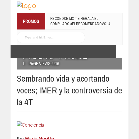
¡TE INVITAMOS A LA PREMIERE DE
RECONOCE MX TE REGALA EL
PROMOS
LUCHANDO CON MI FAMILIA!
COMPILADO #ELRECOMENDADOVOL4
13 MARZO, 2019
19 JULIO, 2016
POSTED BY RECONOCE MX
27 JUNIO, 2019
CONCIENCIA
PAGE VIEWS 6216
Sembrando vida y acortando
voces; IMER y la controversia de
la 4T
Por
María Murillo
.