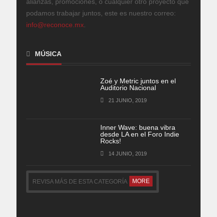
alianzas, promociones, o cualquier otro proyecto que
podamos trabajar juntos, este es nuestro correo:
info@reconoce.mx
.
MÚSICA
Zoé y Metric juntos en el
Auditorio Nacional
21 JUNIO, 2019
Inner Wave: buena vibra
desde LA en el Foro Indie
Rocks!
14 JUNIO, 2019
MORE
REVISA MÁS DE ESTA CATEGORÍA