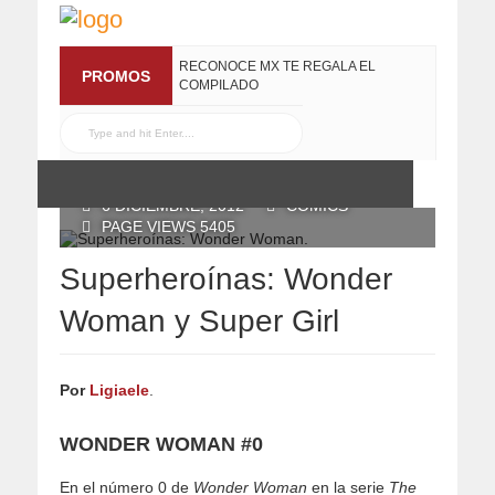
RECONOCE MX TE REGALA EL
PROMOS
COMPILADO
#ELRECOMENDADOVOL4
19 JULIO, 2016
POSTED BY RECONOCE MX
6 DICIEMBRE, 2012
CÓMICS
PAGE VIEWS 5405
Superheroínas: Wonder
Woman y Super Girl
Por
Ligiaele
.
WONDER
WOMAN #0
En el número 0 de
Wonder Woman
en la serie
The