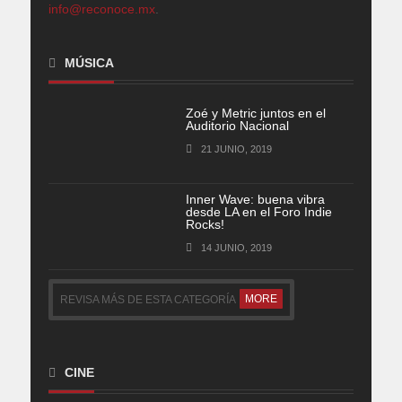
info@reconoce.mx
.
MÚSICA
Zoé y Metric juntos en el
Auditorio Nacional
21 JUNIO, 2019
Inner Wave: buena vibra
desde LA en el Foro Indie
Rocks!
14 JUNIO, 2019
MORE
REVISA MÁS DE ESTA CATEGORÍA
CINE