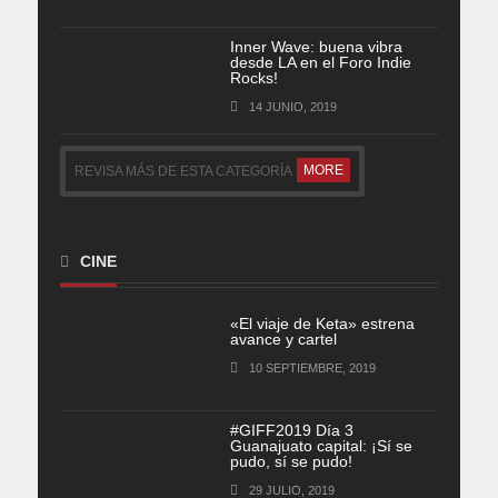
Inner Wave: buena vibra
desde LA en el Foro Indie
Rocks!
14 JUNIO, 2019
MORE
REVISA MÁS DE ESTA CATEGORÍA
CINE
«El viaje de Keta» estrena
avance y cartel
10 SEPTIEMBRE, 2019
#GIFF2019 Día 3
Guanajuato capital: ¡Sí se
pudo, sí se pudo!
29 JULIO, 2019