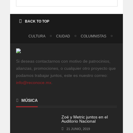
BACK TO TOP
CULTURA
CIUDAD
COLUMNISTAS
Si deseas contactarnos con motivo de patrocinios,
alianzas, promociones, o cualquier otro proyecto que
podamos trabajar juntos, este es nuestro correo:
info@reconoce.mx
.
MÚSICA
Zoé y Metric juntos en el
Auditorio Nacional
21 JUNIO, 2019