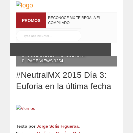
RECONOCE MX TE REGALA EL
PROMOS
COMPILADO
#ELRECOMENDADOVOL4
19 JULIO, 2016
POSTED BY RECONOCE MX
5 JULIO, 2015
CULTURA
PAGE VIEWS 3254
#NeutralMX 2015 Día 3:
Euforia en la última fecha
Texto por
Jorge Solís Figueroa
.