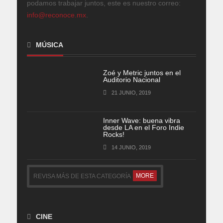
podamos trabajar juntos, este es nuestro correo:
info@reconoce.mx
.
MÚSICA
Zoé y Metric juntos en el
Auditorio Nacional
21 JUNIO, 2019
Inner Wave: buena vibra
desde LA en el Foro Indie
Rocks!
14 JUNIO, 2019
MORE
REVISA MÁS DE ESTA CATEGORÍA
CINE