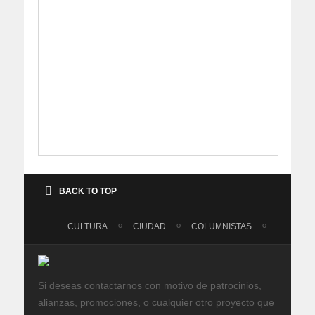
BACK TO TOP
CULTURA
CIUDAD
COLUMNISTAS
Si deseas contactarnos con motivo de patrocinios,
alianzas, promociones, o cualquier otro proyecto que