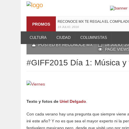
¡TE INVITAMOS A LA PREMIERE DE LUCHAN
RECONOCE MX TE REGALA EL COMPILA
PROMOS
13 MARZO, 2019
19 JULIO, 2016
CULTURA
CIUDAD
COLUMNISTAS
POSTED BY RECONOCE MX
18 JULIO, 2
PAGE VIEWS
#GIFF2015 Día 1: Música y 
Texto y fotos de
Uriel Delgado
.
Con cada verano hay una pregunta que siempre viene a 
iré este año? Y no es que sea el mayor experto ni la per
festivalero mexicano pero, desde que visité uno por pri