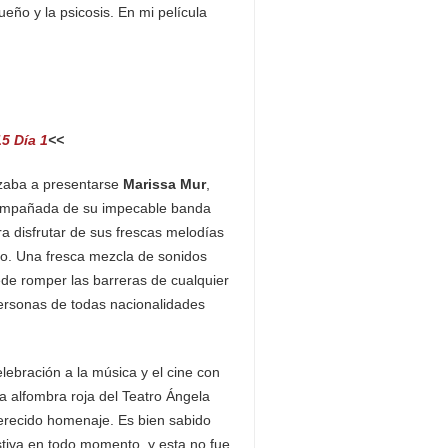
ueño y la psicosis. En mi película
5 Día 1
<<
nzaba a presentarse
Marissa Mur
,
compañada de su impecable banda
ra disfrutar de sus frescas melodías
ndo. Una fresca mezcla de sonidos
de romper las barreras de cualquier
personas de todas nacionalidades
ebración a la música y el cine con
a alfombra roja del Teatro Ángela
merecido homenaje. Es bien sabido
estiva en todo momento, y esta no fue