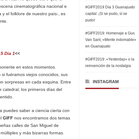
escena cinematográfica nacional e
#GIFF2019 Día 3 Guanajuato
y el folklore de nuestro país-, es
capital: ¡Sí se pudo, sí se
pudo!
nte.
#GIFF2019: Homenaje a Gus
Van Sant, «Mente indomable»
en Guanajuato
5 Día 1
<<
#GIFF2019: «Yesterday» o la
reinvención de la nostalgia
xponente en estos momentos.
 si fuéramos viejos conocidos, sus
INSTAGRAM
on sorpresas en cada esquina. Entre
catedral, los primeros días del
entido.
 puedes saber a ciencia cierta con
el
GIFF
nos encontramos dos temas
queñas calles de San Miguel de
múltiples y más bizarras formas.