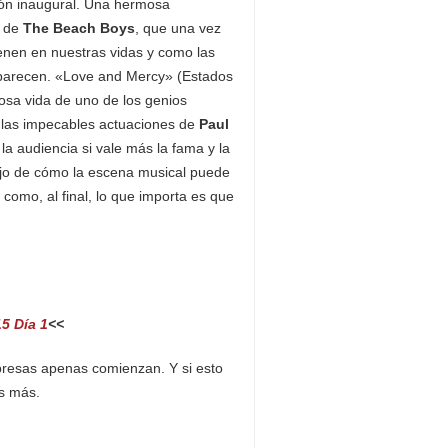
nción inaugural. Una hermosa
r de
The Beach Boys
, que una vez
tienen en nuestras vidas y como las
parecen. «Love and Mercy» (Estados
osa vida de uno de los genios
e las impecables actuaciones de
Paul
a audiencia si vale más la fama y la
lejo de cómo la escena musical puede
 como, al final, lo que importa es que
5 Día 1
<<
presas apenas comienzan. Y si esto
s más.