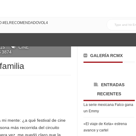
DO CON MI FAMILIA!
DO #ELRECOMENDADOVOL4
015
CINE
 3874
GALERÍA RCMX
familia
ENTRADAS
RECIENTES
La serie mexicana Falco gana
un Emmy
mi mente: ¿a qué festival de cine
«El viaje de Keta» estrena
sona más recorrida del circuito
avance y cartel
mera vez, me quedó claro que la