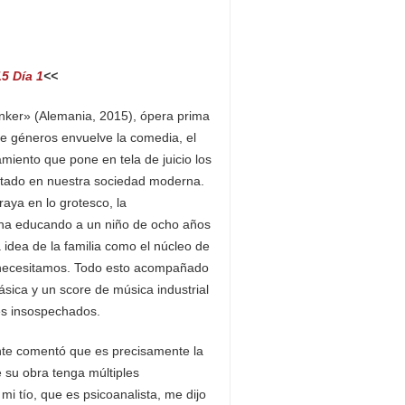
5 Día 1
<<
ker» (Alemania, 2015), ópera prima
de géneros envuelve la comedia, el
amiento que pone en tela de juicio los
ntado en nuestra sociedad moderna.
aya en lo grotesco, la
ina educando a un niño de ocho años
a idea de la familia como el núcleo de
 necesitamos. Todo esto acompañado
ica y un score de música industrial
res insospechados.
ante comentó que es precisamente la
 su obra tenga múltiples
mi tío, que es psicoanalista, me dijo