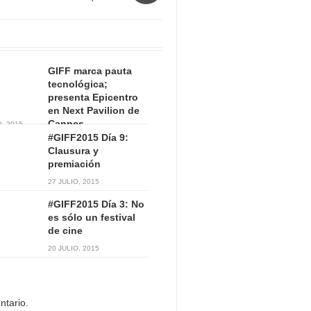
GIFF marca pauta
tecnológica;
presenta Epicentro
en Next Pavilion de
Cannes
, 2015
#GIFF2015 Día 9:
Clausura y
premiación
27 JULIO, 2015
#GIFF2015 Día 3: No
es sólo un festival
de cine
20 JULIO, 2015
ntario.