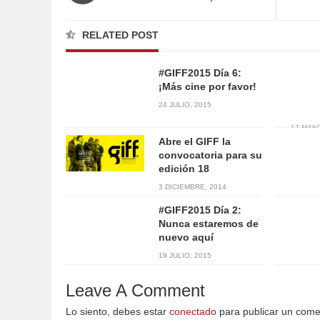
RELATED POST
#GIFF2015 Día 6:
¡Más cine por favor!
24 JULIO, 2015
17 MAYO
Abre el GIFF la
convocatoria para su
edición 18
3 DICIEMBRE, 2014
#GIFF2015 Día 2:
Nunca estaremos de
nuevo aquí
19 JULIO, 2015
Leave A Comment
Lo siento, debes estar
conectado
para publicar un come