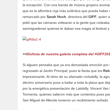
la excepción. Con una banda de música grupera acompa
que es la alfombra roja más ecléctica que pueda haber e
remarcado por
Sarah Hoch
, directora del
GIFF
, quien 
pidió que las cámaras voltearan a la gente que rodeaba e
sanmiguelense quienes le daban esa magia al festival y l
>>
Disfruta de nuestra galería completa del #GIFF201
Si alguien pensaba que ya era demasiada emoción por u
regresado al Jardín Principal, pues la fiesta que los
Reb
impresionante. Al ritmo de su afamado rockabilly, la ag
décimo aniversario puso a bailar a toda la plaza que dej
por la energética presentación de Lalobilly, Vincent Va
Tormenta, quienes salieron más que contentos pues par
San Miguel de Allende tuvieron un recibimiento soñado.