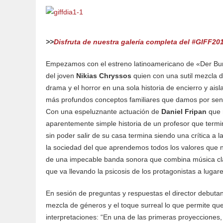
>>
Disfruta de nuestra galería completa del #GIFF201
Empezamos con el estreno latinoamericano de «Der Bun
del joven
Nikias Chryssos
quien con una sutil mezcla 
drama y el horror en una sola historia de encierro y aisl
más profundos conceptos familiares que damos por se
Con una espeluznante actuación de
Daniel Fripan
que r
aparentemente simple historia de un profesor que term
sin poder salir de su casa termina siendo una crítica a l
la sociedad del que aprendemos todos los valores que
de una impecable banda sonora que combina música clás
que va llevando la psicosis de los protagonistas a luga
En sesión de preguntas y respuestas el director debut
mezcla de géneros y el toque surreal lo que permite que
interpretaciones: “En una de las primeras proyecciones, 