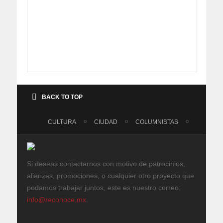
BACK TO TOP
CULTURA
CIUDAD
COLUMNISTAS
Si deseas contactarnos con motivo de patrocinios,
alianzas, promociones, o cualquier otro proyecto que
podamos trabajar juntos, este es nuestro correo:
info@reconoce.mx
.