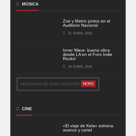
MÚSICA
Zoé y Metric juntos en el
Auditorio Nacional
21 JUNIO, 2019
Inner Wave: buena vibra
desde LA en el Foro Indie
Rocks!
14 JUNIO, 2019
MORE
REVISA MÁS DE ESTA CATEGORÍA
CINE
«El viaje de Keta» estrena
avance y cartel