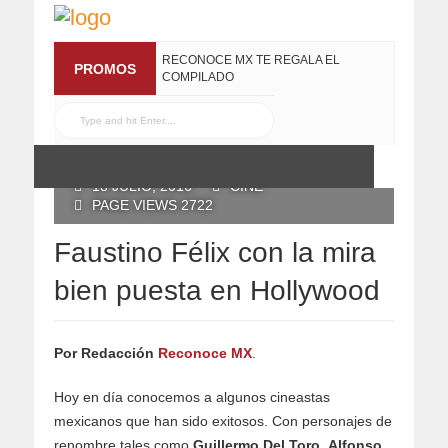
RECONOCE MX TE REGALA EL
PROMOS
COMPILADO
#ELRECOMENDADOVOL4
19 JULIO, 2016
POSTED BY RECONOCE MX
18 JULIO, 2016
CINE
PAGE VIEWS 2722
Faustino Félix con la mira
bien puesta en Hollywood
Por Redacción
Reconoce MX
.
Hoy en día conocemos a algunos cineastas
mexicanos que han sido exitosos. Con personajes de
renombre tales como
Guillermo Del Toro
,
Alfonso