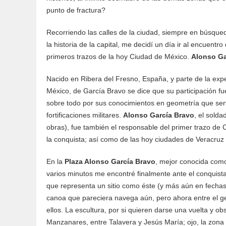
punto de fractura?
Recorriendo las calles de la ciudad, siempre en búsque
la historia de la capital, me decidí un día ir al encuent
primeros trazos de la hoy Ciudad de México.
Alonso Ga
Nacido en Ribera del Fresno, España, y parte de la exp
México, de García Bravo se dice que su participación fue
sobre todo por sus conocimientos en geometría que serv
fortificaciones militares.
Alonso García Bravo
, el solda
obras), fue también el responsable del primer trazo de
la conquista; así como de las hoy ciudades de Veracruz
En la
Plaza Alonso García Bravo
, mejor conocida com
varios minutos me encontré finalmente ante el conquist
que representa un sitio como éste (y más aún en fechas
canoa que pareciera navega aún, pero ahora entre el g
ellos. La escultura, por si quieren darse una vuelta y ob
Manzanares, entre Talavera y Jesús María; ojo, la zona