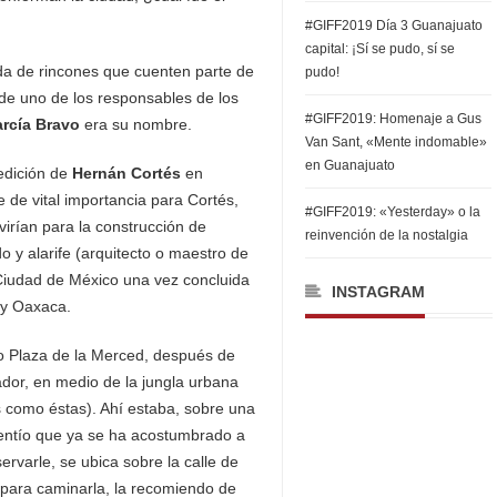
#GIFF2019 Día 3 Guanajuato
capital: ¡Sí se pudo, sí se
da de rincones que cuenten parte de
pudo!
ro de uno de los responsables de los
#GIFF2019: Homenaje a Gus
rcía Bravo
era su nombre.
Van Sant, «Mente indomable»
en Guanajuato
edición de
Hernán Cortés
en
 de vital importancia para Cortés,
#GIFF2019: «Yesterday» o la
irían para la construcción de
reinvención de la nostalgia
do y alarife (arquitecto o maestro de
 Ciudad de México una vez concluida
INSTAGRAM
 y Oaxaca.
o Plaza de la Merced, después de
ador, en medio de la jungla urbana
 como éstas). Ahí estaba, sobre una
entío que ya se ha acostumbrado a
servarle, se ubica sobre la calle de
 para caminarla, la recomiendo de