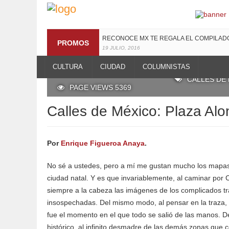
RECONOCE MX TE REGALA EL COMPILA
PROMOS
19 JULIO, 2016
CULTURA
CIUDAD
COLUMNISTAS
POSTED BY RECONOCE MX
20 DICIEMBR
CALLES DE
PAGE VIEWS 5369
Calles de México: Plaza Al
Por
Enrique Figueroa Anaya
.
No sé a ustedes, pero a mí me gustan mucho los mapas 
ciudad natal. Y es que invariablemente, al caminar por
siempre a la cabeza las imágenes de los complicados t
insospechadas. Del mismo modo, al pensar en la traza,
fue el momento en el que todo se salió de las manos. De
histórico, al infinito desmadre de las demás zonas que c