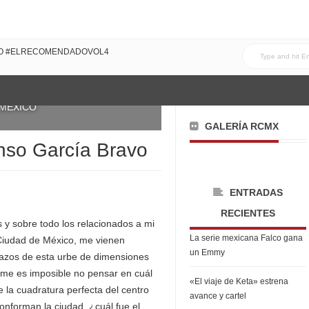
DO #ELRECOMENDADOVOL4
E, 2016
 MÉXICO
GALERÍA RCMX
onso García Bravo
ENTRADAS
RECIENTES
y sobre todo los relacionados a mi
La serie mexicana Falco gana
 Ciudad de México, me vienen
un Emmy
razos de esta urbe de dimensiones
 me es imposible no pensar en cuál
«El viaje de Keta» estrena
 la cuadratura perfecta del centro
avance y cartel
onforman la ciudad, ¿cuál fue el