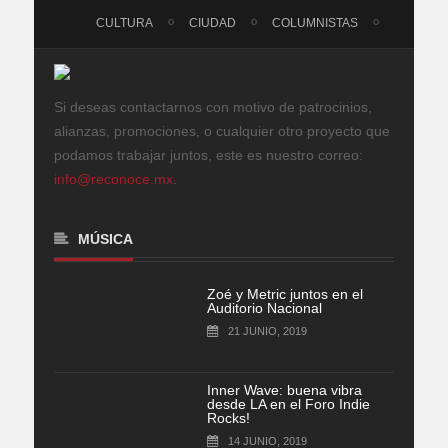
CULTURA
CIUDAD
COLUMNISTAS
Si deseas contactarnos con motivo de patrocinios,
alianzas, promociones, o cualquier otro proyecto que
podamos trabajar juntos, este es nuestro correo:
info@reconoce.mx
.
MÚSICA
Zoé y Metric juntos en el
Auditorio Nacional
21 JUNIO, 2019
Inner Wave: buena vibra
desde LA en el Foro Indie
Rocks!
14 JUNIO, 2019