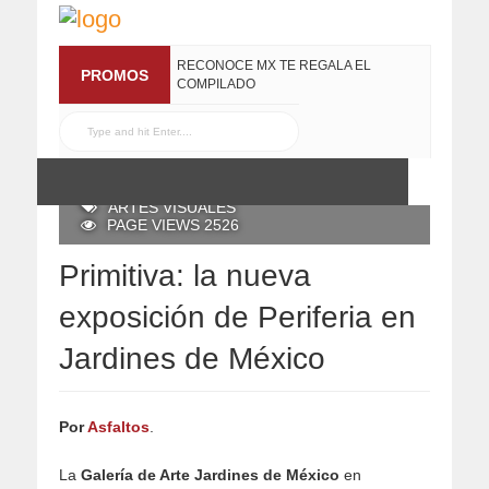
RECONOCE MX TE REGALA EL
PROMOS
COMPILADO
#ELRECOMENDADOVOL4
19 JULIO, 2016
POSTED BY RECONOCE MX
11 MAYO, 2018
ARTES VISUALES
PAGE VIEWS 2526
Primitiva: la nueva
exposición de Periferia en
Jardines de México
Por
Asfaltos
.
La
Galería de Arte Jardines de México
en