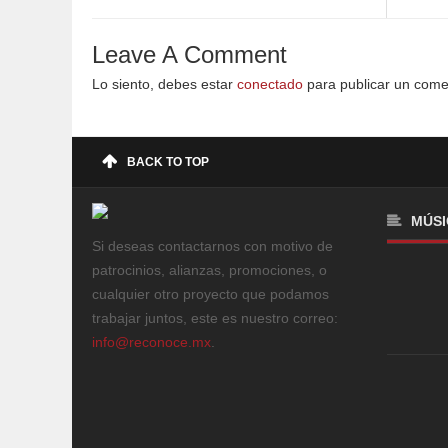
Leave A Comment
Lo siento, debes estar
conectado
para publicar un come
BACK TO TOP
MÚSI
Si deseas contactarnos con motivo de
patrocinios, alianzas, promociones, o
cualquier otro proyecto que podamos
trabajar juntos, este es nuestro correo:
info@reconoce.mx
.