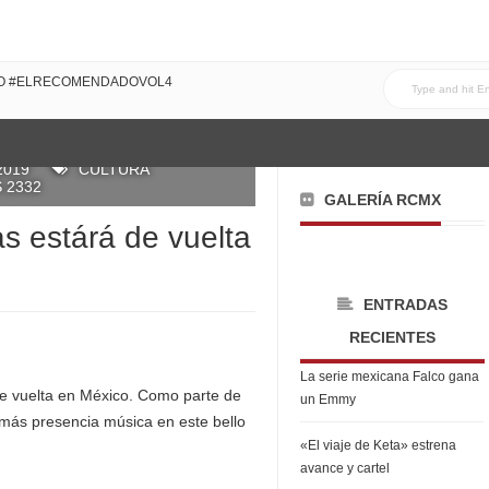
DO #ELRECOMENDADOVOL4
2019
CULTURA
 2332
GALERÍA RCMX
s estárá de vuelta
ENTRADAS
RECIENTES
La serie mexicana Falco gana
e vuelta en México. Como parte de
un Emmy
 más presencia música en este bello
«El viaje de Keta» estrena
avance y cartel