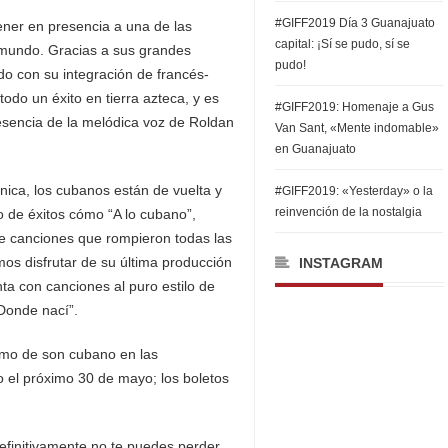
#GIFF2019 Día 3 Guanajuato
ener en presencia a una de las
capital: ¡Sí se pudo, sí se
 mundo. Gracias a sus grandes
pudo!
do con su integración de francés-
odo un éxito en tierra azteca, y es
#GIFF2019: Homenaje a Gus
esencia de la melódica voz de Roldan
Van Sant, «Mente indomable»
en Guanajuato
ica, los cubanos están de vuelta y
#GIFF2019: «Yesterday» o la
reinvención de la nostalgia
o de éxitos cómo “A lo cubano”,
de canciones que rompieron todas las
mos disfrutar de su última producción
INSTAGRAM
nta con canciones al puro estilo de
Donde nací”.
tmo de son cubano en las
 el próximo 30 de mayo; los boletos
efinitivamente no te puedes perder.