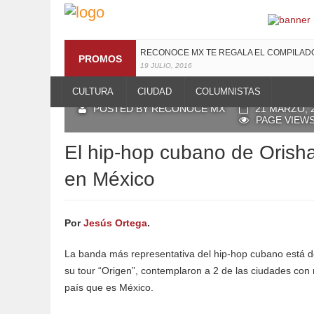
RECONOCE MX TE REGALA EL COMPILA
PROMOS
19 JULIO, 2016
CULTURA
CIUDAD
COLUMNISTAS
POSTED BY RECONOCE MX
21 MARZO, 
PAGE VIEWS
El hip-hop cubano de Orisha
en México
Por
Jesús Ortega
.
La banda más representativa del hip-hop cubano está d
su tour “Origen”, contemplaron a 2 de las ciudades con
país que es México.