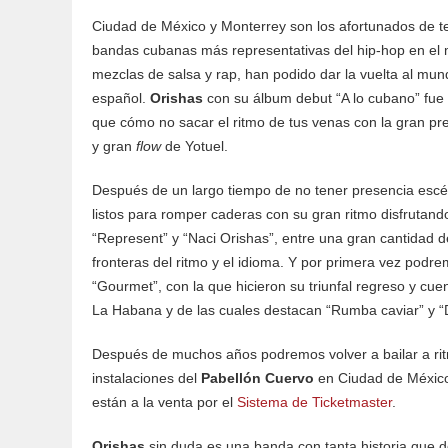
Ciudad de México y Monterrey son los afortunados de t
bandas cubanas más representativas del hip-hop en el
mezclas de salsa y rap, han podido dar la vuelta al mun
español.
Orishas
con su álbum debut “A lo cubano” fue t
que cómo no sacar el ritmo de tus venas con la gran pr
y gran
flow
de Yotuel.
Después de un largo tiempo de no tener presencia escén
listos para romper caderas con su gran ritmo disfrutand
“Represent” y “Naci Orishas”, entre una gran cantidad 
fronteras del ritmo y el idioma. Y por primera vez podre
“Gourmet”, con la que hicieron su triunfal regreso y cue
La Habana y de las cuales destacan “Rumba caviar” y “
Después de muchos años podremos volver a bailar a ri
instalaciones del
Pabellón Cuervo
en Ciudad de México
están a la venta por el
Sistema de Ticketmaster
.
Orishas
sin duda es una banda con tanta historia que d