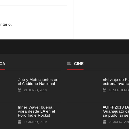
ntario.
CA
CINE
Zoé y Metric juntos en
«El viaje de K
el Auditorio Nacional
estrena avance
21 JUNIO, 2019
10 SEPTIEMB
Inner Wave: buena
#GIFF2019 Dí
vibra desde LA en el
Guanajuato cap
Foro Indie Rocks!
se pudo, sí se
14 JUNIO, 2019
29 JULIO, 20