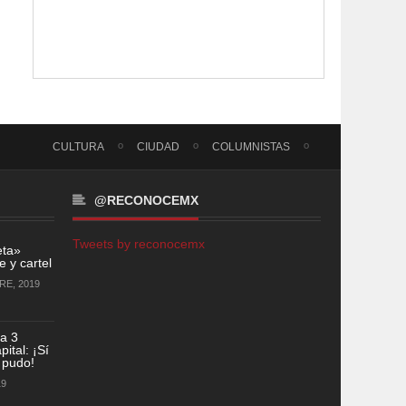
CULTURA
CIUDAD
COLUMNISTAS
@RECONOCEMX
Tweets by reconocemx
eta»
 y cartel
RE, 2019
a 3
ital: ¡Sí
 pudo!
19