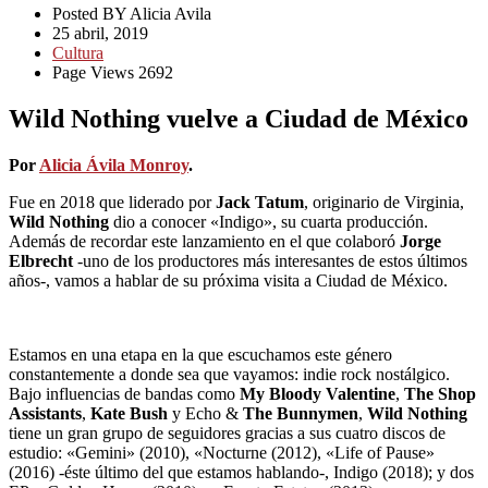
Posted BY Alicia Avila
25 abril, 2019
Cultura
Page Views 2692
Wild Nothing vuelve a Ciudad de México
Por
Alicia Ávila Monroy
.
Fue en 2018 que liderado por
Jack Tatum
, originario de Virginia,
Wild Nothing
dio a conocer «Indigo», su cuarta producción.
Además de recordar este lanzamiento en el que colaboró
Jorge
Elbrecht
-uno de los productores más interesantes de estos últimos
años-, vamos a hablar de su próxima visita a Ciudad de México.
Estamos en una etapa en la que escuchamos este género
constantemente a donde sea que vayamos: indie rock nostálgico.
Bajo influencias de bandas como
My Bloody Valentine
,
The Shop
Assistants
,
Kate Bush
y Echo &
The Bunnymen
,
Wild Nothing
tiene un gran grupo de seguidores gracias a sus cuatro discos de
estudio: «Gemini» (2010), «Nocturne (2012), «Life of Pause»
(2016) -éste último del que estamos hablando-, Indigo (2018); y dos