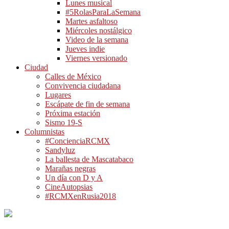
Lunes musical
#5RolasParaLaSemana
Martes asfaltoso
Miércoles nostálgico
Video de la semana
Jueves indie
Viernes versionado
Ciudad
Calles de México
Convivencia ciudadana
Lugares
Escápate de fin de semana
Próxima estación
Sismo 19-S
Columnistas
#ConcienciaRCMX
Sandyluz
La ballesta de Mascatabaco
Marañas negras
Un día con D y A
CineAutopsias
#RCMXenRusia2018