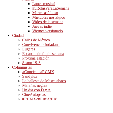
Lunes musical
#5RolasParaLaSemana
Martes asfaltoso
Miércoles nostálgico
Video de la semana
Jueves indie
Viernes versionado
Ciudad
Calles de México
Convivencia ciudadana
Lugares
Escápate de fin de semana
Próxima estación
Sismo 19-S
Columnistas
#ConcienciaRCMX
Sandyluz
La ballesta de Mascatabaco
Marañas negras
Un día con D y A
CineAutopsias
#RCMXenRusia2018