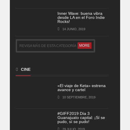
Inner Wave: buena vibra
desde LA en el Foro Indie
Rocks!
14 JUNIO, 2019
MORE
REVISA MÁS DE ESTA CATEGORÍA
CINE
«El viaje de Keta» estrena
avance y cartel
10 SEPTIEMBRE, 2019
#GIFF2019 Día 3
Guanajuato capital: ¡Sí se
pudo, sí se pudo!
29 JULIO, 2019