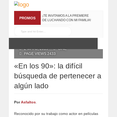
¡TE INVITAMOS A LA PREMIERE
PROMOS
DE LUCHANDO CON MI FAMILIA!
13 MARZO, 2019
RECONOCE MX TE
REGALA EL COMPILADO
#ELRECOMENDADOVOL4
POSTED BY RECONOCE MX
19 JULIO, 2016
2 MAYO, 2019
CINE
PAGE VIEWS 2433
«En los 90»: la difícil
búsqueda de pertenecer a
algún lado
Por
Asfaltos
.
Reconocido por su trabajo como actor en películas