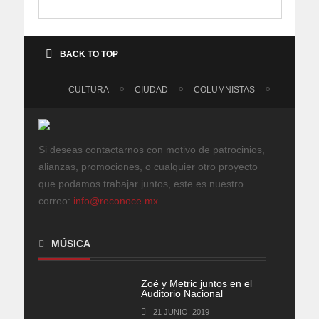
BACK TO TOP
CULTURA
CIUDAD
COLUMNISTAS
Si deseas contactarnos con motivo de patrocinios,
alianzas, promociones, o cualquier otro proyecto
que podamos trabajar juntos, este es nuestro
correo:
info@reconoce.mx
.
MÚSICA
Zoé y Metric juntos en el
Auditorio Nacional
21 JUNIO, 2019