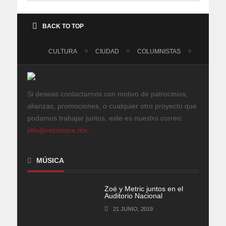
BACK TO TOP
CULTURA
CIUDAD
COLUMNISTAS
Si deseas contactarnos con motivo de patrocinios,
alianzas, promociones, o cualquier otro proyecto que
podamos trabajar juntos, este es nuestro correo:
info@reconoce.mx
.
MÚSICA
Zoé y Metric juntos en el
Auditorio Nacional
21 JUNIO, 2019