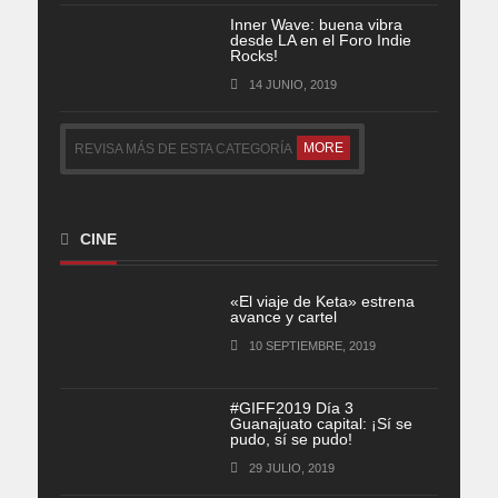
Inner Wave: buena vibra
desde LA en el Foro Indie
Rocks!
14 JUNIO, 2019
MORE
REVISA MÁS DE ESTA CATEGORÍA
CINE
«El viaje de Keta» estrena
avance y cartel
10 SEPTIEMBRE, 2019
#GIFF2019 Día 3
Guanajuato capital: ¡Sí se
pudo, sí se pudo!
29 JULIO, 2019