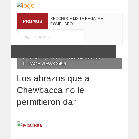
RECONOCE MX TE REGALA EL
PROMOS
COMPILADO
#ELRECOMENDADOVOL4
19 JULIO, 2016
POSTED BY RECONOCE MX
6 MAYO, 2019
COLUMNISTAS
PAGE VIEWS 3499
Los abrazos que a
Chewbacca no le
permitieron dar