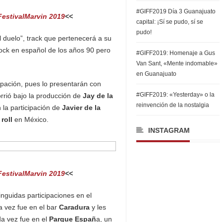
#GIFF2019 Día 3 Guanajuato
FestivalMarvin 2019
<<
capital: ¡Sí se pudo, sí se
pudo!
 duelo”, track que pertenecerá a su
rock en español de los años 90 pero
#GIFF2019: Homenaje a Gus
Van Sant, «Mente indomable»
en Guanajuato
upación, pues lo presentarán con
#GIFF2019: «Yesterday» o la
rrió bajo la producción de
Jay de la
reinvención de la nostalgia
n la participación de
Javier de la
roll
en México.
INSTAGRAM
FestivalMarvin 2019
<<
inguidas participaciones en el
a vez fue en el bar
Caradura
y les
da vez fue en el
Parque Españ
a, un