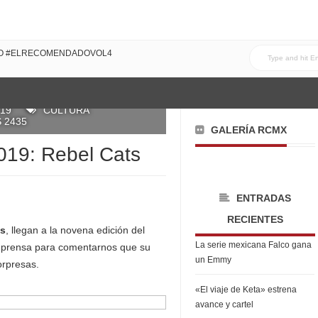
DO #ELRECOMENDADOVOL4
019
CULTURA
 2435
GALERÍA RCMX
019: Rebel Cats
ENTRADAS
RECIENTES
ts
, llegan a la novena edición del
La serie mexicana Falco gana
de prensa para comentarnos que su
un Emmy
orpresas.
«El viaje de Keta» estrena
avance y cartel