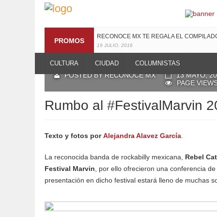
RECONOCE MX TE REGALA EL COMPILA
PROMOS
19 JULIO, 2016
CULTURA
CIUDAD
COLUMNISTAS
POSTED BY RECONOCE MX
13 MAYO, 2
PAGE VIEWS
Rumbo al #FestivalMarvin 2
Texto y fotos por
Alejandra Alavez García
.
La reconocida banda de rockabilly mexicana,
Rebel Ca
Festival Marvin
, por ello ofrecieron una conferencia 
presentación en dicho festival estará lleno de muchas s