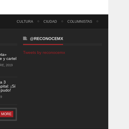
CULTURA
CIUDAD
COLUMNISTAS
@RECONOCEMX
Tweets by reconocemx
eta»
 y cartel
RE, 2019
a 3
ital: ¡Sí
 pudo!
19
MORE