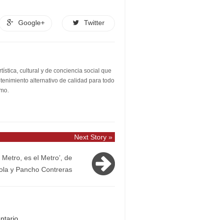
Google+
Twitter
stica, cultural y de conciencia social que
etenimiento alternativo de calidad para todo
smo.
Next Story »
l Metro, es el Metro’, de
ola y Pancho Contreras
ntario.