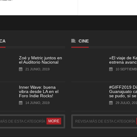
CA
CINE
Zoé y Metric juntos en
«El viaje de K
el Auditorio Nacional
estrena avance
21 JUNIO, 2019
10 SEPTIEMB
Inner Wave: buena
#GIFF2019 Dí
vibra desde LA en el
Guanajuato cap
Foro Indie Rocks!
se pudo, sí se
14 JUNIO, 2019
29 JULIO, 20
MORE
 MÁS DE ESTA CATEGORÍA
REVISA MÁS DE ESTA CATEGORÍA