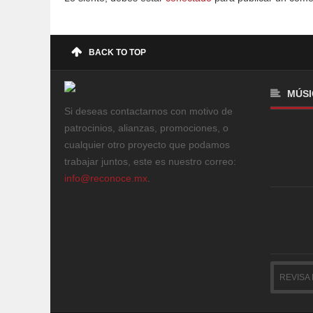
BACK TO TOP
MÚSI
Si deseas contactarnos con motivo de
patrocinios, alianzas, promociones, o
cualquier otro proyecto que podamos
trabajar juntos, este es nuestro correo:
info@reconoce.mx
.
REVISA