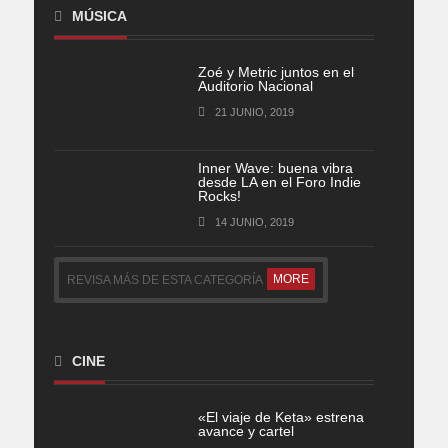
MÚSICA
Zoé y Metric juntos en el
Auditorio Nacional
21 JUNIO, 2019
Inner Wave: buena vibra
desde LA en el Foro Indie
Rocks!
14 JUNIO, 2019
MORE
REVISA MÁS DE ESTA CATEGORÍA
CINE
«El viaje de Keta» estrena
avance y cartel