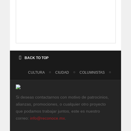
BACK TO TOP
CULTURA
CIUDAD
COLUMNISTAS
Si deseas contactarnos con motivo de patrocinios,
alianzas, promociones, o cualquier otro proyecto
que podamos trabajar juntos, este es nuestro
correo:
info@reconoce.mx
.