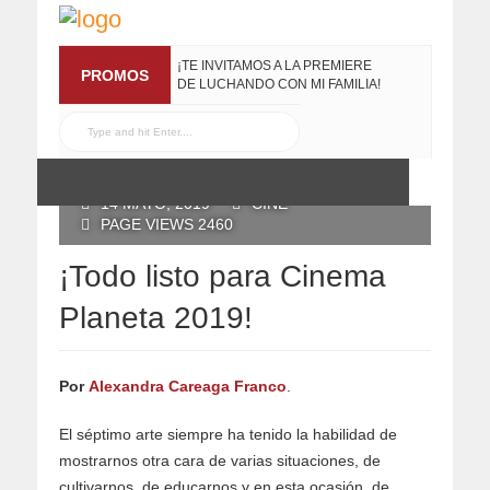
¡TE INVITAMOS A LA PREMIERE
PROMOS
DE LUCHANDO CON MI FAMILIA!
13 MARZO, 2019
RECONOCE MX TE
REGALA EL COMPILADO
#ELRECOMENDADOVOL4
POSTED BY RECONOCE MX
19 JULIO, 2016
14 MAYO, 2019
CINE
PAGE VIEWS 2460
¡Todo listo para Cinema
Planeta 2019!
Por
Alexandra Careaga Franco
.
El séptimo arte siempre ha tenido la habilidad de
mostrarnos otra cara de varias situaciones, de
cultivarnos, de educarnos y en esta ocasión, de