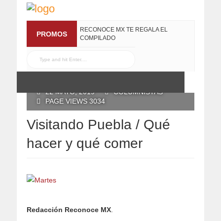
RECONOCE MX TE REGALA EL
PROMOS
COMPILADO
#ELRECOMENDADOVOL4
19 JULIO, 2016
POSTED BY RECONOCE MX
22 MAYO, 2019
COLUMNISTAS
PAGE VIEWS 3034
Visitando Puebla / Qué
hacer y qué comer
Redacción Reconoce MX
.