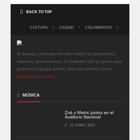
BACK TO TOP
CULTURA
CIUDAD
COLUMNISTAS
Si deseas contactarnos con motivo de patrocinios,
alianzas, promociones, o cualquier otro proyecto que
podamos trabajar juntos, este es nuestro correo:
info@reconoce.mx
.
MÚSICA
Zoé y Metric juntos en el
Auditorio Nacional
21 JUNIO, 2019