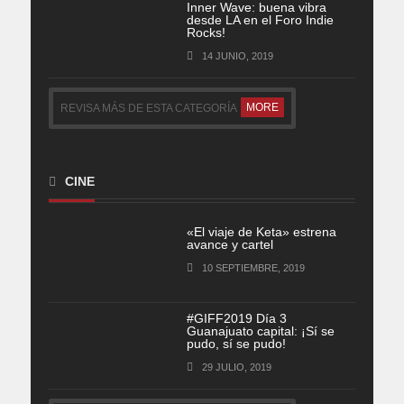
Inner Wave: buena vibra
desde LA en el Foro Indie
Rocks!
14 JUNIO, 2019
MORE
REVISA MÁS DE ESTA CATEGORÍA
CINE
«El viaje de Keta» estrena
avance y cartel
10 SEPTIEMBRE, 2019
#GIFF2019 Día 3
Guanajuato capital: ¡Sí se
pudo, sí se pudo!
29 JULIO, 2019