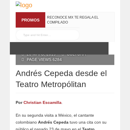
RECONOCE MX TE REGALA EL
PROMOS
COMPILADO
#ELRECOMENDADOVOL4
19 JULIO, 2016
POSTED BY ALICIA AVILA
28 MAYO, 2019
CULTURA
PAGE VIEWS 6284
Andrés Cepeda desde el
Teatro Metropólitan
Por
Christian Escamilla
.
En su segunda visita a México, el cantante
colombiano
Andrés
Cepeda
tuvo una cita con su
público el pasado 23 de mayo en el
Teatro