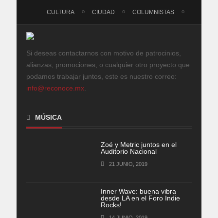
CULTURA
CIUDAD
COLUMNISTAS
Si deseas contactarnos con motivo de patrocinios,
alianzas, promociones, o cualquier otro proyecto que
podamos trabajar juntos, este es nuestro correo:
info@reconoce.mx
.
MÚSICA
Zoé y Metric juntos en el
Auditorio Nacional
21 JUNIO, 2019
Inner Wave: buena vibra
desde LA en el Foro Indie
Rocks!
14 JUNIO, 2019