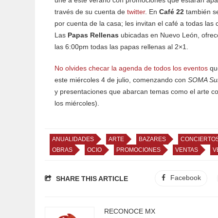
través de su cuenta de
twitter
. En
Café 22
también s
por cuenta de la casa; les invitan el café a todas las
Las
Papas Rellenas
ubicadas en Nuevo León, ofrece
las 6:00pm todas las papas rellenas al 2×1.
No olvides checar la agenda de todos los eventos
que
este miércoles 4 de julio, comenzando con
SOMA Su
y presentaciones que abarcan temas como el arte c
los miércoles).
ANUALIDADES
ARTE
BAZARES
CONCIERTO
OBRAS
OCIO
PROMOCIONES
VENTAS
V
Facebook
SHARE THIS ARTICLE
RECONOCE MX