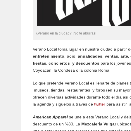
¿Verano en la ciudad? ¡No te aburras!
Verano Local toma lugar en nuestra ciudad a partir 
entretenimiento, ocio, anualidades, ventas, arte
fiestas, conciertos y descuentos
para los jóvenes
Coyoacán, la Condesa o la colonia Roma.
Lo que pretende Verano Local es llenarte de planes t
museos, tiendas, restaurantes y foros (en su mayoría,
ofrecen diversas actividades durante todo el día así 
la agenda y síguelos a través de
twitter
para asistir 
American Apparel
se une a este Verano Local y deja
descuento de un %30. La
Mezcalería Vulgar
ubicada
une a este verano con promociones que estarán apa