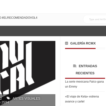
DO #ELRECOMENDADOVOL4
GALERÍA RCMX
ENTRADAS
RECIENTES
La serie mexicana Falco gana
un Emmy
«El viaje de Keta» estrena
12
ARTES VISUALES
avance y cartel
 2594