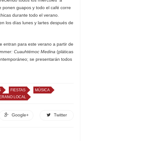
e ponen guapos y todo el café corre
 chicas durante todo el verano.
n los días lunes y lartes después de
 entran para este verano a partir de
mmer: Cuauhtémoc Medina
(pláticas
ontemporáneo; se presentarán todos
S
FIESTAS
MÚSICA
ERANO LOCAL
Google+
Twitter