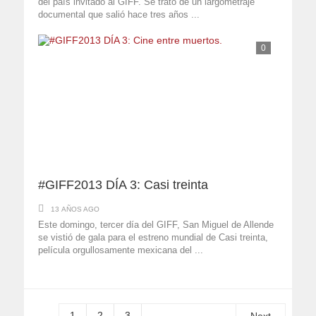
del país invitado al GIFF. Se trató de un largometraje
documental que salió hace tres años ...
0
#GIFF2013 DÍA 3: Casi treinta
13 AÑOS AGO
Este domingo, tercer día del GIFF, San Miguel de Allende
se vistió de gala para el estreno mundial de Casi treinta,
película orgullosamente mexicana del ...
1
2
3