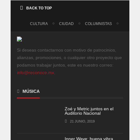
BACK TO TOP
CULTURA
CIUDAD
COLUMNISTAS
Si deseas contactarnos con motivo de patrocinios,
alianzas, promociones, o cualquier otro proyecto que
podamos trabajar juntos, este es nuestro correo:
info@reconoce.mx
.
MÚSICA
Zoé y Metric juntos en el
Auditorio Nacional
21 JUNIO, 2019
Inner Wave: buena vibra