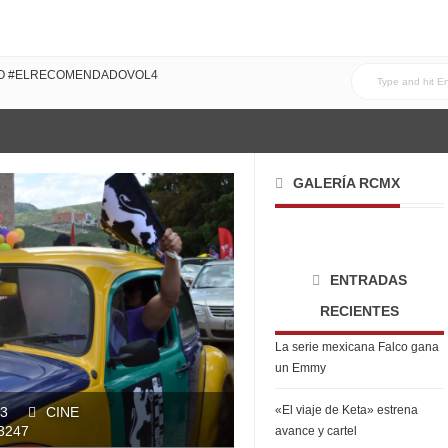
DO #ELRECOMENDADOVOL4
GALERÍA RCMX
ENTRADAS
RECIENTES
La serie mexicana Falco gana
un Emmy
«El viaje de Keta» estrena
13
CINE
3247
avance y cartel