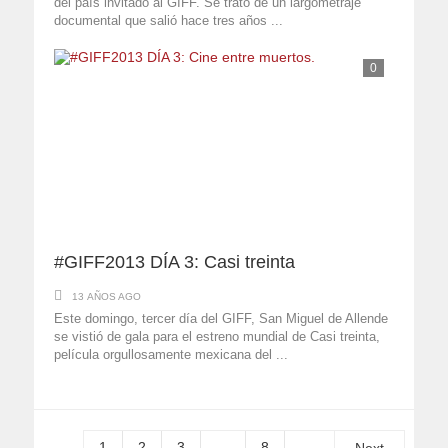
del país invitado al GIFF. Se trató de un largometraje
documental que salió hace tres años ...
0
#GIFF2013 DÍA 3: Casi treinta
13 AÑOS AGO
Este domingo, tercer día del GIFF, San Miguel de Allende
se vistió de gala para el estreno mundial de Casi treinta,
película orgullosamente mexicana del ...
1
2
3
…
8