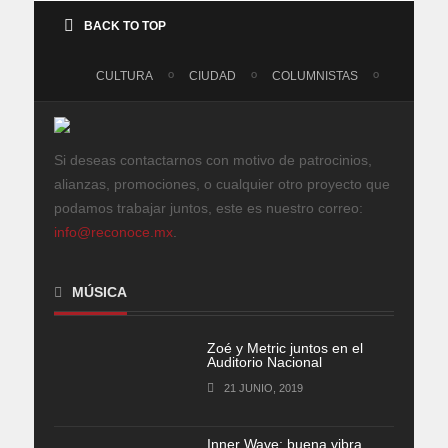
BACK TO TOP
CULTURA
CIUDAD
COLUMNISTAS
Si deseas contactarnos con motivo de patrocinios,
alianzas, promociones, o cualquier otro proyecto que
podamos trabajar juntos, este es nuestro correo:
info@reconoce.mx
.
MÚSICA
Zoé y Metric juntos en el
Auditorio Nacional
21 JUNIO, 2019
Inner Wave: buena vibra