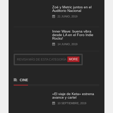
Zoé y Metric juntos en el
Auditorio Nacional
21 JUNIO, 2019
Inner Wave: buena vibra
desde LA en el Foro Indie
Rocks!
14 JUNIO, 2019
MORE
REVISA MÁS DE ESTA CATEGORÍA
CINE
«El viaje de Keta» estrena
avance y cartel
10 SEPTIEMBRE, 2019