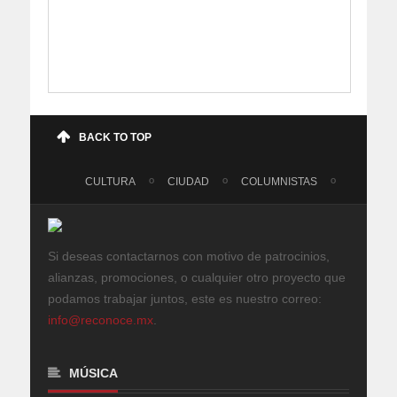
BACK TO TOP
CULTURA
CIUDAD
COLUMNISTAS
Si deseas contactarnos con motivo de patrocinios,
alianzas, promociones, o cualquier otro proyecto que
podamos trabajar juntos, este es nuestro correo:
info@reconoce.mx
.
MÚSICA