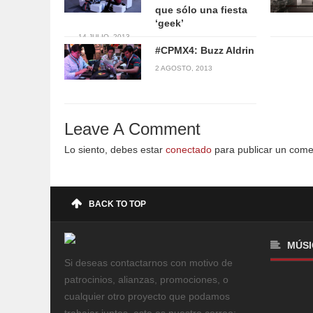
que sólo una fiesta
‘geek’
14 JULIO, 2013
#CPMX4: Buzz Aldrin
2 AGOSTO, 2013
Leave A Comment
Lo siento, debes estar
conectado
para publicar un come
BACK TO TOP
MÚSI
Si deseas contactarnos con motivo de
patrocinios, alianzas, promociones, o
cualquier otro proyecto que podamos
trabajar juntos, este es nuestro correo: