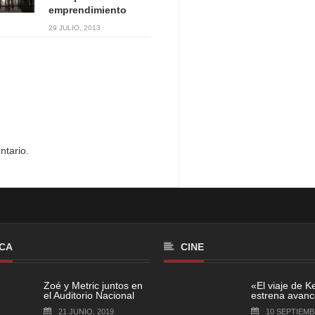
emprendimiento
29 JULIO, 2013
ntario.
CA
CINE
Zoé y Metric juntos en
«El viaje de K
el Auditorio Nacional
estrena avance
21 JUNIO, 2019
10 SEPTIEMB