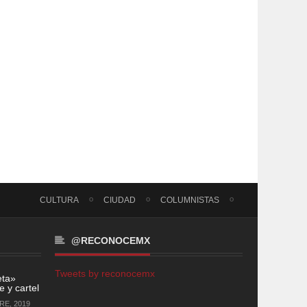
CULTURA
CIUDAD
COLUMNISTAS
@RECONOCEMX
Tweets by reconocemx
eta»
 y cartel
RE, 2019