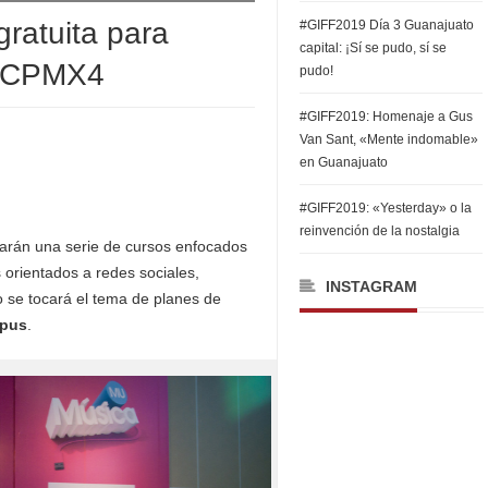
ratuita para
#GIFF2019 Día 3 Guanajuato
capital: ¡Sí se pudo, sí se
 #CPMX4
pudo!
#GIFF2019: Homenaje a Gus
Van Sant, «Mente indomable»
en Guanajuato
#GIFF2019: «Yesterday» o la
reinvención de la nostalgia
arán una serie de cursos enfocados
orientados a redes sociales,
INSTAGRAM
o se tocará el tema de planes de
pus
.