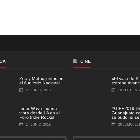
CA
CINE
Zoé y Metric juntos en
«El viaje de K
el Auditorio Nacional
estrena avance
21 JUNIO, 2019
10 SEPTIEMB
Inner Wave: buena
#GIFF2019 Dí
vibra desde LA en el
Guanajuato cap
Foro Indie Rocks!
se pudo, sí se
14 JUNIO, 2019
29 JULIO, 20