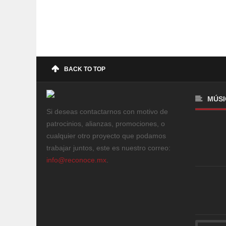
BACK TO TOP
MÚSI
Si deseas contactarnos con motivo de
patrocinios, alianzas, promociones, o
cualquier otro proyecto que podamos
trabajar juntos, este es nuestro correo:
info@reconoce.mx
.