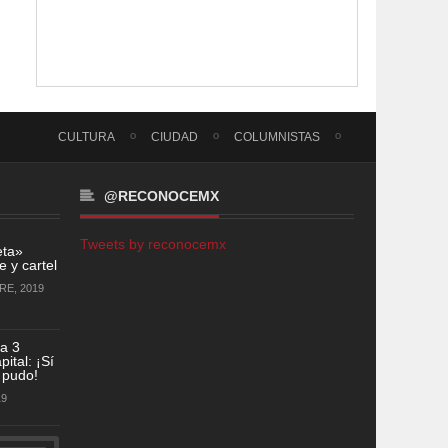
CULTURA
CIUDAD
COLUMNISTAS
@RECONOCEMX
Tweets by reconocemx
eta»
 y cartel
RE, 2019
a 3
ital: ¡Sí
 pudo!
19