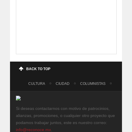
BACK TO TOP
CULTURA
CIUDAD
COLUMNISTAS
Si deseas contactarnos con motivo de patrocinios,
alianzas, promociones, o cualquier otro proyecto que
podamos trabajar juntos, este es nuestro correo:
info@reconoce.mx
.