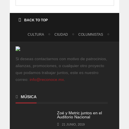
BACK TO TOP
CULTURA
CIUDAD
COLUMNISTAS
Si deseas contactarnos con motivo de patrocinios,
alianzas, promociones, o cualquier otro proyecto
que podamos trabajar juntos, este es nuestro
correo:
info@reconoce.mx
.
MÚSICA
Zoé y Metric juntos en el
Auditorio Nacional
21 JUNIO, 2019