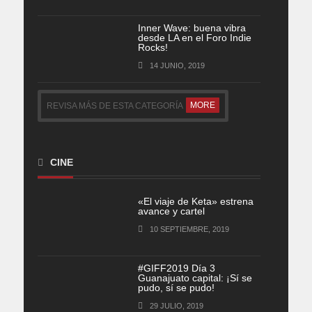
Inner Wave: buena vibra
desde LA en el Foro Indie
Rocks!
14 JUNIO, 2019
MORE
REVISA MÁS DE ESTA CATEGORÍA
CINE
«El viaje de Keta» estrena
avance y cartel
10 SEPTIEMBRE, 2019
#GIFF2019 Día 3
Guanajuato capital: ¡Sí se
pudo, sí se pudo!
29 JULIO, 2019