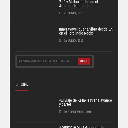
Zoé y Metric juntos en el
Auditorio Nacional
21 JUNIO, 2019
Inner Wave: buena vibra desde LA
en el Foro Indie Rocks!
14 JUNIO, 2019
REVISA MÁS DE ESTA CATEGORÍA
MORE
CINE
«El viaje de Keta» estrena avance
y cartel
10 SEPTIEMBRE, 2019
#GIFF2019 Día 3 Guanajuato