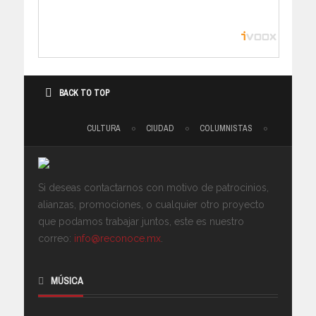
BACK TO TOP
CULTURA
CIUDAD
COLUMNISTAS
Si deseas contactarnos con motivo de patrocinios,
alianzas, promociones, o cualquier otro proyecto
que podamos trabajar juntos, este es nuestro
correo:
info@reconoce.mx
.
MÚSICA