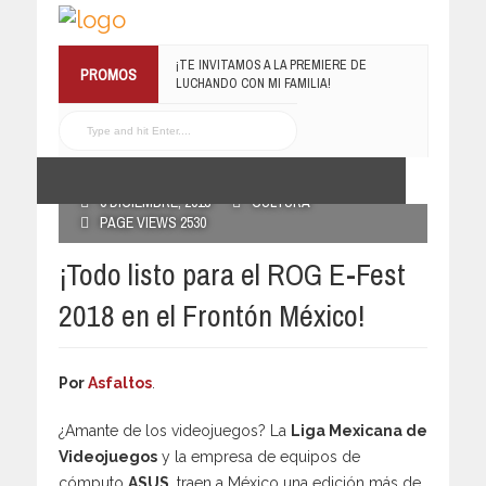
¡TE INVITAMOS A LA PREMIERE DE
PROMOS
LUCHANDO CON MI FAMILIA!
13 MARZO, 2019
RECONOCE MX TE
REGALA EL COMPILADO
#ELRECOMENDADOVOL4
POSTED BY RECONOCE MX
19 JULIO, 2016
5 DICIEMBRE, 2018
CULTURA
PAGE VIEWS 2530
¡Todo listo para el ROG E-Fest
2018 en el Frontón México!
Por
Asfaltos
.
¿Amante de los videojuegos? La
Liga Mexicana de
Videojuegos
y la empresa de equipos de
cómputo
ASUS
, traen a México una edición más de