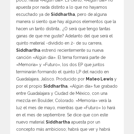
poco, hasta «Algún día». Es cierto, «Algún día» no
apuesta por nada distinto a lo que no hayamos
escuchado ya de
Siddhartha
, pero de alguna
manera sí siento que hay algunos elementos que la
hacen un tanto distinta… ¿O será que tengo tantas
ganas de que me guste? Adelanto del que será el
quinto material -dividido en 2- de su carrera,
Siddhartha
estrenó recientemente su nueva
canción «Algún día». El tema formará parte de
«Memoria» y «Futuro», los dos EP que juntos
terminarán formando el quinto LP del nacido en
Guadalajara, Jalisco. Producido por
Mateo Lewis
y
por el propio
Siddhartha
, «Algún día» fue grabado
entre Guadalajara y Ciudad de México, con una
mezcla en Boulder, Colorado. «Memoria» verá la
luz el mes de mayo, mientras que «Futuro» lo hará
en el mes de septiembre. Se dice que con este
nuevo material
Siddhartha
apuesta por un
concepto más ambicioso; habrá que ver y habrá