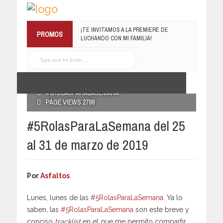
¡TE INVITAMOS A LA PREMIERE DE
PROMOS
LUCHANDO CON MI FAMILIA!
13 MARZO, 2019
RECONOCE MX TE
REGALA EL COMPILADO
#ELRECOMENDADOVOL4
POSTED BY RECONOCE MX
19 JULIO, 2016
25 MARZO, 2019
#5ROLASPARALASEMANA
PAGE VIEWS 2799
#5RolasParaLaSemana del 25
al 31 de marzo de 2019
Por
Asfaltos
.
Lunes, lunes de las
#5RolasParaLaSemana
. Ya lo
saben, las
#5RolasParaLaSemana
son este breve y
conciso
tracklist
en el que me permito compartir