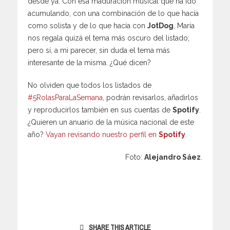
desde ya. Con esa maduración musical que ha ido
acumulando, con una combinación de lo que hacía
como solista y de lo que hacía con
JotDog
, María
nos regala quizá el tema más oscuro del listado;
pero sí, a mi parecer, sin duda el tema más
interesante de la misma. ¿Qué dicen?
No olviden que todos los listados de
#5RolasParaLaSemana
, podrán revisarlos, añadirlos
y reproducirlos también en sus cuentas de
Spotify
.
¿Quieren un anuario de la música nacional de este
año?
Vayan revisando nuestro perfil en
Spotify
.
Foto:
Alejandro Sáez
.
SHARE THIS ARTICLE