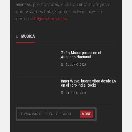
alianzas, promociones, o cualquier otro proyecto
que podamos trabajar juntos, este es nuestro
correo:
info@reconoce.mx
.
MÚSICA
Zoé y Metric juntos en el
Auditorio Nacional
21 JUNIO, 2019
Inner Wave: buena vibra desde LA
en el Foro Indie Rocks!
14 JUNIO, 2019
REVISA MÁS DE ESTA CATEGORÍA
MORE