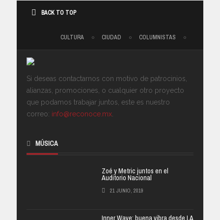
BACK TO TOP
CULTURA
CIUDAD
COLUMNISTAS
Si deseas contactarnos con motivo de patrocinios,
alianzas, promociones, o cualquier otro proyecto
que podamos trabajar juntos, este es nuestro
correo:
info@reconoce.mx
.
MÚSICA
Zoé y Metric juntos en el
Auditorio Nacional
21 JUNIO, 2019
Inner Wave: buena vibra desde LA