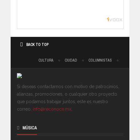
BACK TO TOP
CULTURA
CIUDAD
COLUMNISTAS
Si deseas contactarnos con motivo de patrocinios,
alianzas, promociones, o cualquier otro proyecto
que podamos trabajar juntos, este es nuestro
correo:
info@reconoce.mx
.
MÚSICA