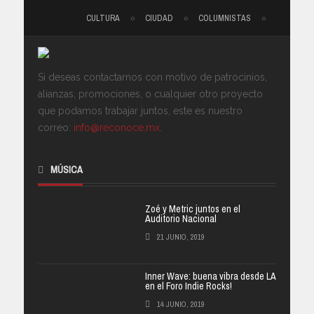
CULTURA
CIUDAD
COLUMNISTAS
Si deseas contactarnos con motivo de patrocinios,
alianzas, promociones, o cualquier otro proyecto
que podamos trabajar juntos, este es nuestro
correo:
info@reconoce.mx
.
MÚSICA
Zoé y Metric juntos en el
Auditorio Nacional
21 JUNIO, 2019
Inner Wave: buena vibra desde LA
en el Foro Indie Rocks!
14 JUNIO, 2019