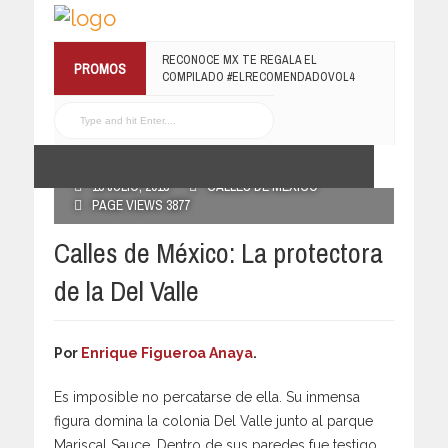
¡TE INVITAMOS A LA PREMIERE DE
PROMOS
RECONOCE MX TE REGALA EL
LUCHANDO CON MI FAMILIA!
COMPILADO #ELRECOMENDADOVOL4
13 MARZO, 2019
19 JULIO, 2016
POSTED BY RECONOCE MX
18 JULIO, 2013
CALLES DE MÉXICO
PAGE VIEWS 3877
Calles de México: La protectora
de la Del Valle
Por
Enrique Figueroa Anaya
.
Es imposible no percatarse de ella. Su inmensa
figura domina la colonia Del Valle junto al parque
Mariscal Sauce. Dentro de sus paredes fue testigo