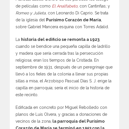
de películas como
El Analfabeto
, con Cantinflas; y
Romeo y Julieta
, con Leonardo Di Caprio. Se trata
de la iglesia del
Purísimo Corazón de María
,
sobre Gabriel Mancera esquina con Torres Adalid.
La
historia del edificio se remonta a 1923
,
cuando se bendice una pequeña capilla de ladrillo
y madera que sería cerrada tras la persecución
religiosa; eran los tiempos de la Cristiada. En
septiembre de 1931, después de un peregrinaje que
llevó a los fieles de la colonia a llevar sus propias
sillas a misa, el Arzobispo Pascual Días S. J. erige la
capilla en parroquia; sería el inicio de la historia de
este recinto.
Edificada en concreto por Miguel Rebolledo con
planos de Luis Olvera, y gracias a donaciones de
vecinos de la zona,
la parroquia del Purísimo
Corazón de María se terminó en 1953 con la