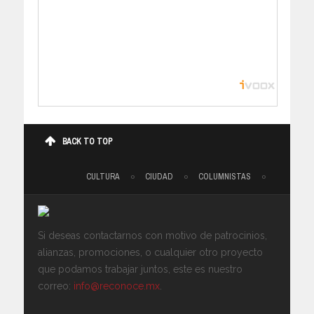
BACK TO TOP
CULTURA
CIUDAD
COLUMNISTAS
Si deseas contactarnos con motivo de patrocinios,
alianzas, promociones, o cualquier otro proyecto
que podamos trabajar juntos, este es nuestro
correo:
info@reconoce.mx
.