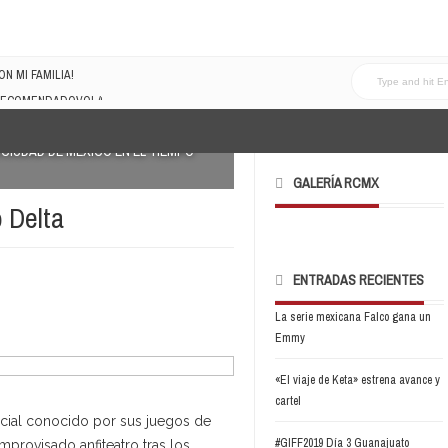
N MI FAMILIA!
LRECOMENDADOVOL4
 CIUDAD DE MÉXICO EN EL TIEMPO
GALERÍA RCMX
 Delta
ENTRADAS RECIENTES
La serie mexicana Falco gana un
Emmy
«El viaje de Keta» estrena avance y
cartel
cial conocido por sus juegos de
#GIFF2019 Día 3 Guanajuato
provisado anfiteatro tras los