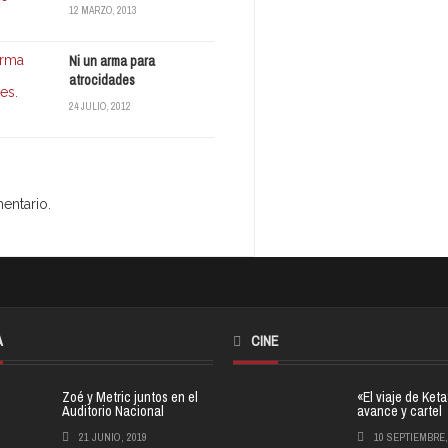
12 MARZO, 2013
Ni un arma para
atrocidades
24 JULIO, 2012
entario.
A
CINE
Zoé y Metric juntos en el
«El viaje de Ket
Auditorio Nacional
avance y cartel
21 JUNIO, 2019
10 SEPTIEMBRE,