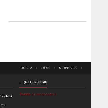
CULTURA
CIUDAD
COLUMNISTAS
@RECONOCEMX
Tweets by reconocemx
a» estrena
 2019