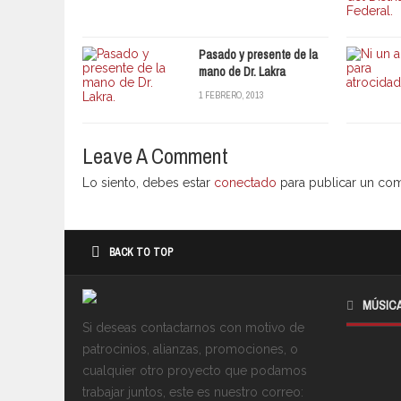
Pasado y presente de la
mano de Dr. Lakra
1 FEBRERO, 2013
Leave A Comment
Lo siento, debes estar
conectado
para publicar un com
BACK TO TOP
MÚSIC
Si deseas contactarnos con motivo de
patrocinios, alianzas, promociones, o
cualquier otro proyecto que podamos
trabajar juntos, este es nuestro correo: