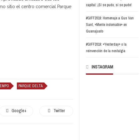
capital: ¡Sí se pudo, sí se pudo!
o sitio el centro comercial Parque
#GIFF2019: Homenaje a Gus Van
Sant, «Mente indomable» en
Guanajuato
#GIFF2019: «Yesterday» o la
reinvención de la nostalgia
INSTAGRAM
IEMPO
PARQUE DELTA
Google+
Twitter