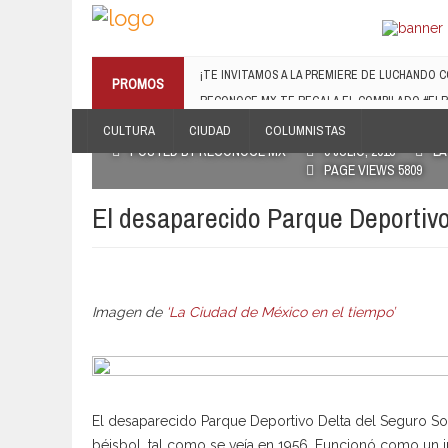
¡TE INVITAMOS A LA PREMIERE DE LUCHANDO CO
PROMOS
13 MARZO, 2019
RECONOCE MX TE REGALA EL COMPILADO #E
CULTURA
CIUDAD
COLUMNISTAS
19 JULIO, 2016
POSTED BY RECONOCE MX
9 JULIO, 2013
LA
PAGE VIEWS 5809
El desaparecido Parque Deportivo
Imagen de
‘La Ciudad de México en el tiempo’
El desaparecido Parque Deportivo Delta del Seguro So
béisbol, tal como se veía en 1956. Funcionó como un im