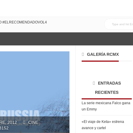
DO CON MI FAMILIA!
DO #ELRECOMENDADOVOL4
GALERÍA RCMX
ENTRADAS
RECIENTES
La serie mexicana Falco gana
un Emmy
«El viaje de Keta» estrena
RE, 2012
CINE
3152
avance y cartel