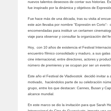
nuevos talentos deseosos de contar sus historias. Est
fue inspirado por la dinámica y objetivos de Expresión
Fue hace más de una década, tras su visita al encu
este aún llevaba por nombre “Expresión en Corto”-
encomendadas para instituir un certamen cinematográ
viaje para observar y consultar la organización del fe
Hoy, con 10 años de existencia el Festival Internaci
encuentro fílmico consolidado y maduro, a sus galas 
cine internacional, entre directores, actores y produ
número de premieres y se ocupan por ser un evento 
Este año el Festival de Vladivostok decidió invitar a 
motivado, haciéndolos parte de su celebración núme
grupo, entre los que destacan: Cannes, Busan y Capal
alcance mundial.
En este marco se dio la invitación para que Sarah Hoc
Internacional de Cine de Guanajuato, imparta una con