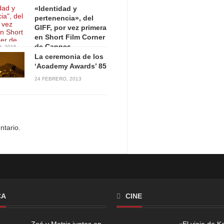
«Identidad y
pertenencia», del
GIFF, por vez primera
en Short Film Corner
de Cannes
, 2015
La ceremonia de los
‘Academy Awards’ 85
24 FEBRERO, 2013
ntario.
CA
CINE
Zoé y Metric juntos en
«El viaje de K