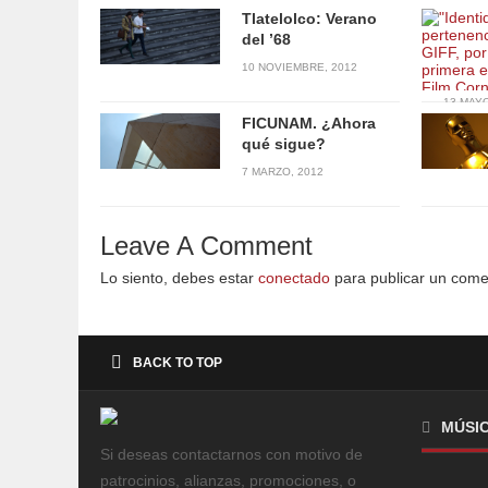
Tlatelolco: Verano
del ’68
10 NOVIEMBRE, 2012
13 MAYO
FICUNAM. ¿Ahora
qué sigue?
7 MARZO, 2012
Leave A Comment
Lo siento, debes estar
conectado
para publicar un come
BACK TO TOP
MÚSI
Si deseas contactarnos con motivo de
patrocinios, alianzas, promociones, o