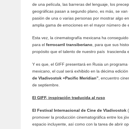
de una película, las barreras del lenguaje, los precep
geográficas pasan a segundo plano, es más, se van
pasión de una o varias personas por mostrar algo en 
amplia gama de emociones en el mayor número de e
Esta vez, la cinematografía mexicana ha conseguido v
para el
ferrocarril transiberiano
, para que sus histo
propósito que el talento de nuestro país trascienda e
Y es que, el GIFF presentará en Rusia un programa c
mexicano, el cual será exhibido en la décima edición
de
Vladivostok «Pacific Meridian”
, encuentro cine
de septiembre.
El
GIFF, inspiración traducida al ruso
El Festival Internacional
de Cine de
Vladivostok
promover la producción cinematográfica entre los jóv
espacio incluyente, así como con la tarea de abrir op