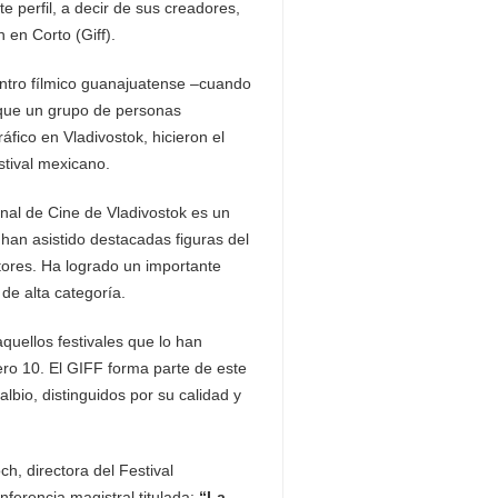
e perfil, a decir de sus creadores,
 en Corto (Giff).
entro fílmico guanajuatense –cuando
 que un grupo de personas
fico en Vladivostok, hicieron el
stival mexicano.
onal de Cine de Vladivostok es un
han asistido destacadas figuras del
ctores. Ha logrado un importante
de alta categoría.
aquellos festivales que lo han
ro 10. El GIFF forma parte de este
bio, distinguidos por su calidad y
h, directora del Festival
ferencia magistral titulada:
“La