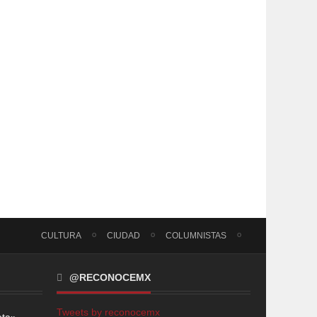
CULTURA
CIUDAD
COLUMNISTAS
@RECONOCEMX
Tweets by reconocemx
eta»