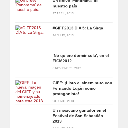
Un breve ‘Panorama’ de
nuestro país
27 ABRIL, 2013
#GIFF2013 DÍA 5: La Sirga
24 JULIO, 2013
‘No quiero dormir sola’, en el
FICM2012
6 NOVIEMBRE, 2012
GIFF: ¡Listo el cineminuto con
Fernando Luján como
protagonista!
28 JUNIO, 2013
Un mexicano ganador en el
Festival de San Sebastián
2013