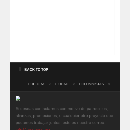
BACK TO TOP
CULTURA
CIUDAD
COLUMNISTAS
Si deseas contactarnos con motivo de patrocinios,
alianzas, promociones, o cualquier otro proyecto que
podamos trabajar juntos, este es nuestro correo:
info@reconoce.mx
.