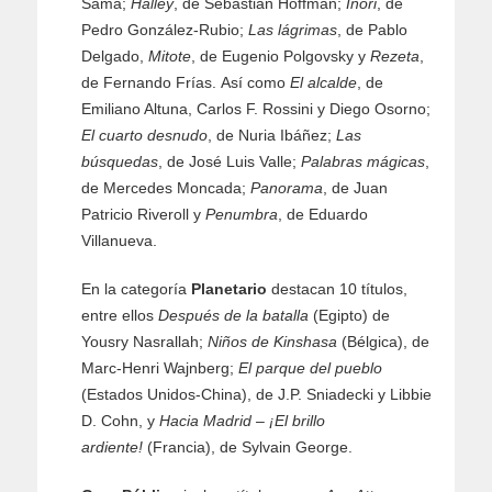
Sama;
Halley
, de Sebastián Hoffman;
Inori
, de
Pedro González-Rubio;
Las lágrimas
, de Pablo
Delgado,
Mitote
, de Eugenio Polgovsky y
Rezeta
,
de Fernando Frías. Así como
El alcalde
, de
Emiliano Altuna, Carlos F. Rossini y Diego Osorno;
El cuarto desnudo
, de Nuria Ibáñez;
Las
búsquedas
, de José Luis Valle;
Palabras mágicas
,
de Mercedes Moncada;
Panorama
, de Juan
Patricio Riveroll y
Penumbra
, de Eduardo
Villanueva.
En la categoría
Planetario
destacan 10 títulos,
entre ellos
Después de la batalla
(Egipto) de
Yousry Nasrallah;
Niños de Kinshasa
(Bélgica), de
Marc-Henri Wajnberg;
El parque del pueblo
(Estados Unidos-China), de J.P. Sniadecki y Libbie
D. Cohn, y
Hacia Madrid – ¡El brillo
ardiente!
(Francia), de Sylvain George.