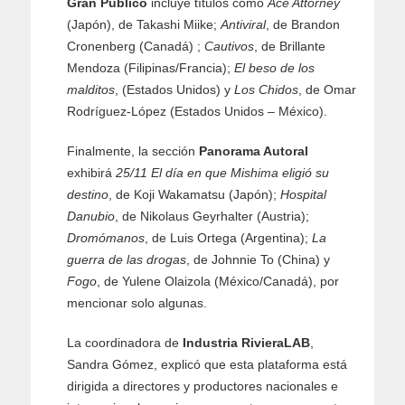
Gran Público
incluye títulos como
Ace Attorney
(Japón), de Takashi Miike;
Antiviral
, de Brandon
Cronenberg (Canadá) ;
Cautivos
, de Brillante
Mendoza (Filipinas/Francia);
El beso de los
malditos
, (Estados Unidos) y
Los Chidos
, de Omar
Rodríguez-López (Estados Unidos – México).
Finalmente, la sección
Panorama Autoral
exhibirá
25/11 El día en que Mishima eligió su
destino
, de Koji Wakamatsu (Japón);
Hospital
Danubio
, de Nikolaus Geyrhalter (Austria);
Dromómanos
, de Luis Ortega (Argentina);
La
guerra de las drogas
, de Johnnie To (China) y
Fogo
, de Yulene Olaizola (México/Canadá), por
mencionar solo algunas.
La coordinadora de
Industria RivieraLAB
,
Sandra Gómez, explicó que esta plataforma está
dirigida a directores y productores nacionales e