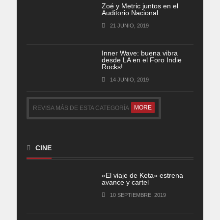
Zoé y Metric juntos en el
Auditorio Nacional
21 JUNIO, 2019
Inner Wave: buena vibra
desde LA en el Foro Indie
Rocks!
14 JUNIO, 2019
MORE
REVISA MÁS DE ESTA CATEGORÍA
CINE
«El viaje de Keta» estrena
avance y cartel
10 SEPTIEMBRE, 2019