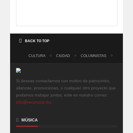
BACK TO TOP
CULTURA
CIUDAD
COLUMNISTAS
Si deseas contactarnos con motivo de patrocinios,
alianzas, promociones, o cualquier otro proyecto que
podamos trabajar juntos, este es nuestro correo:
info@reconoce.mx
.
MÚSICA