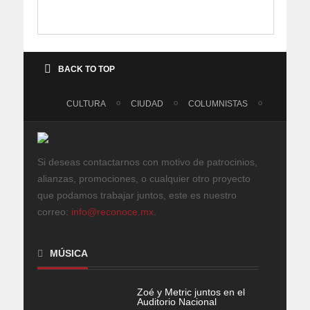
BACK TO TOP
CULTURA
CIUDAD
COLUMNISTAS
Si deseas contactarnos con motivo de patrocinios,
alianzas, promociones, o cualquier otro proyecto
que podamos trabajar juntos, este es nuestro
correo:
info@reconoce.mx
.
MÚSICA
Zoé y Metric juntos en el
Auditorio Nacional