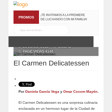
¡TE INVITAMOS A LA PREMIERE
PROMOS
DE LUCHANDO CON MI FAMILIA!
13 MARZO, 2019
RECONOCE MX TE
REGALA EL COMPILADO
#ELRECOMENDADOVOL4
POSTED BY RECONOCE MX
19 JULIO, 2016
20 JUNIO, 2013
CIUDAD
PAGE VIEWS 4148
El Carmen Delicatessen
Por
Daniela García Vega
y
Omar Cocom Mayén
.
El Carmen Delicatessen es una sorpresa culinaria
enclavada en un hermoso lugar de la Ciudad de