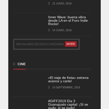
21 JUNIO, 2019
Inner Wave: buena vibra
desde LA en el Foro Indie
Rocks!
14 JUNIO, 2019
MORE
REVISA MÁS DE ESTA CATEGORÍA
CINE
«El viaje de Keta» estrena
avance y cartel
10 SEPTIEMBRE, 2019
#GIFF2019 Día 3
Guanajuato capital: ¡Sí se
pudo, sí se pudo!