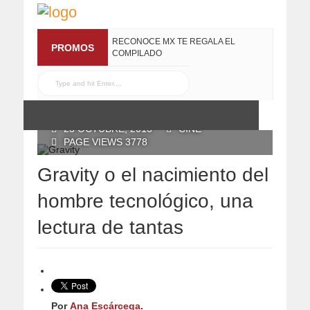
RECONOCE MX TE REGALA EL
PROMOS
COMPILADO
#ELRECOMENDADOVOL4
19 JULIO, 2016
POSTED BY RECONOCE MX
23 OCTUBRE, 2013
CINE
PAGE VIEWS 3778
Gravity o el nacimiento del
hombre tecnológico, una
lectura de tantas
Por
Ana Escárcega
.