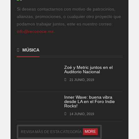
Si deseas contactarnos con motivo de patrocinios,
alianzas, promociones, o cualquier otro proyecto que
podamos trabajar juntos, este es nuestro correo:
info@reconoce.mx
.
MÚSICA
Zoé y Metric juntos en el
Auditorio Nacional
21 JUNIO, 2019
Inner Wave: buena vibra
desde LA en el Foro Indie
Rocks!
14 JUNIO, 2019
MORE
REVISA MÁS DE ESTA CATEGORÍA