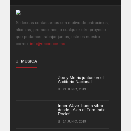
Si deseas contactarnos con motivo de patrocinios,
alianzas, promociones, o cualquier otro proyecto
que podamos trabajar juntos, este es nuestro
correo:
info@reconoce.mx
.
MÚSICA
Zoé y Metric juntos en el
Auditorio Nacional
21 JUNIO, 2019
Inner Wave: buena vibra
desde LA en el Foro Indie
Rocks!
14 JUNIO, 2019