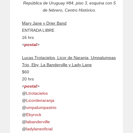
República de Uruguay #84, piso 3, esquina con 5
de febrero, Centro Histórico.
Mary Jane y Drier Band
ENTRADA LIBRE
16 hrs
<
postal
>
Lucas Trotacielos, Licor de Naranja, Umpalumpas
Trio, Eby, La Banderville y Lady Lane
$60
20 hrs
<
postal
>
@
Ltrotacielos
@
Licordenaranja
@
umpalumpastrio
@
Ebyrock
@
labanderville
@
ladylaneoficial