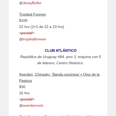
@
JessyBulbo
Tropikal Forever
$100
22 hrs (2×1 de 22 a 23 hrs)
<
postal
>
@
tropikalforever
CLUB ATLÁNTICO
República de Uruguay #84, piso 3, esquina con 5
de febrero, Centro Histórico.
Averden, Chinasky, ‘Banda sorpresa’ y Ojos de la
Pastora
$30
16 hrs
<
postal
>
@
averdenrock