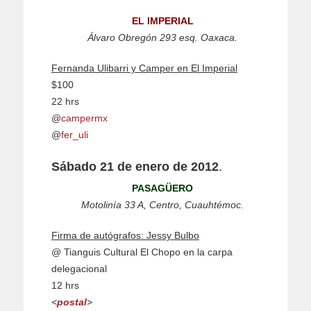
EL IMPERIAL
Álvaro Obregón 293 esq. Oaxaca.
Fernanda Ulibarri y Camper en El Imperial
$100
22 hrs
@
campermx
@
fer_uli
Sábado 21 de enero de 2012
.
PASAGÜERO
Motolinía 33 A, Centro, Cuauhtémoc.
Firma de autógrafos: Jessy Bulbo
@ Tianguis Cultural El Chopo en la carpa
delegacional
12 hrs
<
postal
>