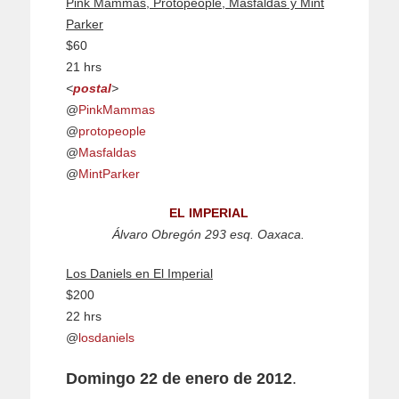
Pink Mammas, Protopeople, Masfaldas y Mint
Parker
$60
21 hrs
<
postal
>
@
PinkMammas
@
protopeople
@
Masfaldas
@
MintParker
EL IMPERIAL
Álvaro Obregón 293 esq. Oaxaca.
Los Daniels en El Imperial
$200
22 hrs
@
losdaniels
Domingo 22 de enero de 2012
.