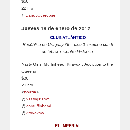
$50
22 hrs
@
DandyOverdose
Jueves 19 de enero de 2012
.
CLUB ATLÁNTICO
República de Uruguay #84, piso 3, esquina con 5
de febrero, Centro Histórico.
Nasty Girls, Muffinhead, Kiravox y Addiction to the
Queens
$30
20 hrs
<
postal
>
@
Nastygirlsmx
@
losmuffinhead
@
kiravoxmx
EL IMPERIAL