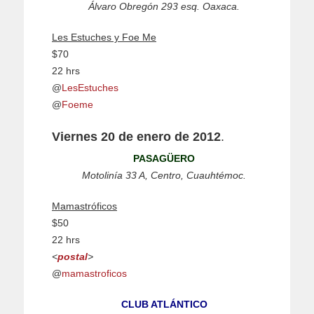
Álvaro Obregón 293 esq. Oaxaca.
Les Estuches y Foe Me
$70
22 hrs
@
LesEstuches
@
Foeme
Viernes 20 de enero de 2012
.
PASAGÜERO
Motolinía 33 A, Centro, Cuauhtémoc.
Mamastróficos
$50
22 hrs
<
postal
>
@
mamastroficos
CLUB ATLÁNTICO