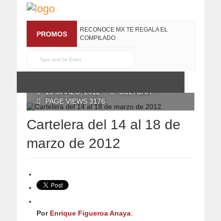
RECONOCE MX TE REGALA EL
PROMOS
COMPILADO
#ELRECOMENDADOVOL4
19 JULIO, 2016
POSTED BY RECONOCE MX
18 MARZO, 2012
CULTURA
PAGE VIEWS 3176
Cartelera del 14 al 18 de
marzo de 2012
Por
Enrique Figueroa Anaya
.