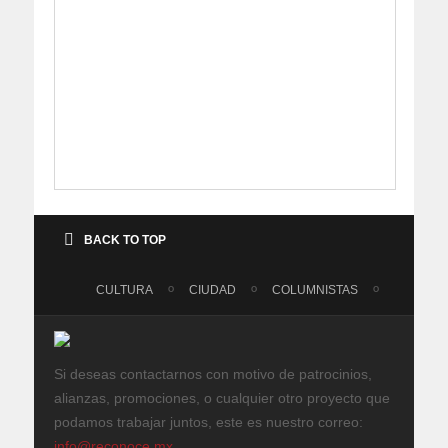
BACK TO TOP
CULTURA
CIUDAD
COLUMNISTAS
Si deseas contactarnos con motivo de patrocinios,
alianzas, promociones, o cualquier otro proyecto que
podamos trabajar juntos, este es nuestro correo:
info@reconoce.mx
.