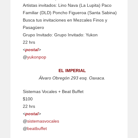
Artistas invitados: Lino Nava (La Lupita) Paco
Familiar (DLD) Poncho Figueroa (Santa Sabina)
Busca tus invitaciones en Mezcales Finos y
Pasagüero
Grupo Invitado: Grupo Invitado: Yukon
22 hrs
<
postal
>
@
yukonpop
EL IMPERIAL
Álvaro Obregón 293 esq. Oaxaca.
Sistemas Vocales + Beat Buffet
$100
22 hrs
<
postal
>
@
sistemasvocales
@
beatbuffet