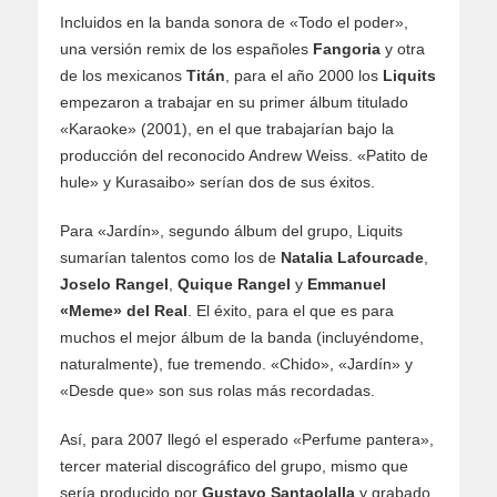
Incluidos en la banda sonora de «Todo el poder»,
una versión remix de los españoles
Fangoria
y otra
de los mexicanos
Titán
, para el año 2000 los
Liquits
empezaron a trabajar en su primer álbum titulado
«Karaoke» (2001), en el que trabajarían bajo la
producción del reconocido Andrew Weiss. «Patito de
hule» y Kurasaibo» serían dos de sus éxitos.
Para «Jardín», segundo álbum del grupo, Liquits
sumarían talentos como los de
Natalia Lafourcade
,
Joselo Rangel
,
Quique Rangel
y
Emmanuel
«Meme» del Real
. El éxito, para el que es para
muchos el mejor álbum de la banda (incluyéndome,
naturalmente), fue tremendo. «Chido», «Jardín» y
«Desde que» son sus rolas más recordadas.
Así, para 2007 llegó el esperado «Perfume pantera»,
tercer material discográfico del grupo, mismo que
sería producido por
Gustavo Santaolalla
y grabado