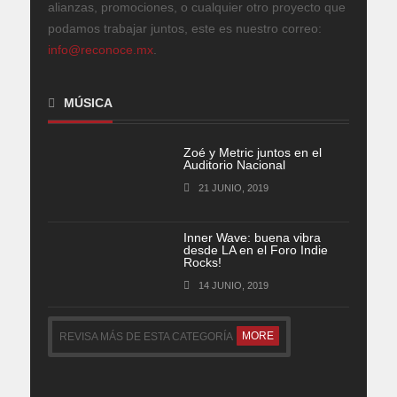
alianzas, promociones, o cualquier otro proyecto que
podamos trabajar juntos, este es nuestro correo:
info@reconoce.mx
.
MÚSICA
Zoé y Metric juntos en el
Auditorio Nacional
21 JUNIO, 2019
Inner Wave: buena vibra
desde LA en el Foro Indie
Rocks!
14 JUNIO, 2019
MORE
REVISA MÁS DE ESTA CATEGORÍA