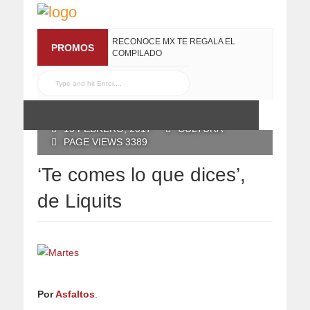
RECONOCE MX TE REGALA EL
PROMOS
COMPILADO
#ELRECOMENDADOVOL4
19 JULIO, 2016
POSTED BY RECONOCE MX
15 FEBRERO, 2017
CULTURA
PAGE VIEWS 3389
‘Te comes lo que dices’,
de Liquits
Por
Asfaltos
.