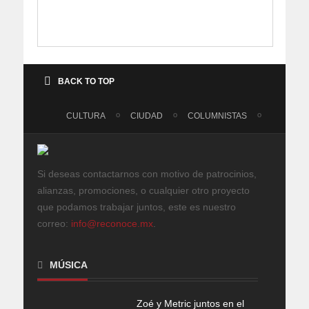
BACK TO TOP
CULTURA
CIUDAD
COLUMNISTAS
Si deseas contactarnos con motivo de patrocinios,
alianzas, promociones, o cualquier otro proyecto
que podamos trabajar juntos, este es nuestro
correo:
info@reconoce.mx
.
MÚSICA
Zoé y Metric juntos en el