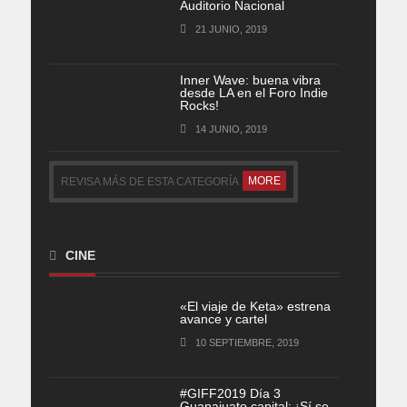
Auditorio Nacional
21 JUNIO, 2019
Inner Wave: buena vibra
desde LA en el Foro Indie
Rocks!
14 JUNIO, 2019
MORE
REVISA MÁS DE ESTA CATEGORÍA
CINE
«El viaje de Keta» estrena
avance y cartel
10 SEPTIEMBRE, 2019
#GIFF2019 Día 3
Guanajuato capital: ¡Sí se