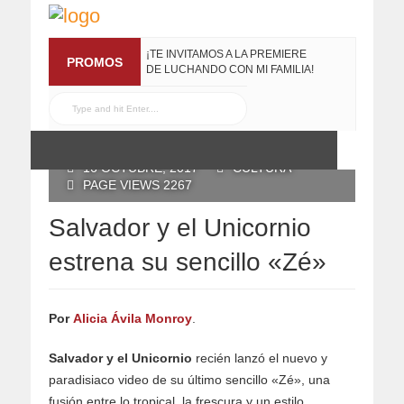
¡TE INVITAMOS A LA PREMIERE
PROMOS
DE LUCHANDO CON MI FAMILIA!
13 MARZO, 2019
RECONOCE MX TE
REGALA EL COMPILADO
#ELRECOMENDADOVOL4
POSTED BY RECONOCE MX
19 JULIO, 2016
16 OCTUBRE, 2017
CULTURA
PAGE VIEWS 2267
Salvador y el Unicornio
estrena su sencillo «Zé»
Por
Alicia Ávila Monroy
.
Salvador y el Unicornio
recién lanzó el nuevo y
paradisiaco video de su último sencillo «Zé», una
fusión entre lo tropical, la frescura y un estilo