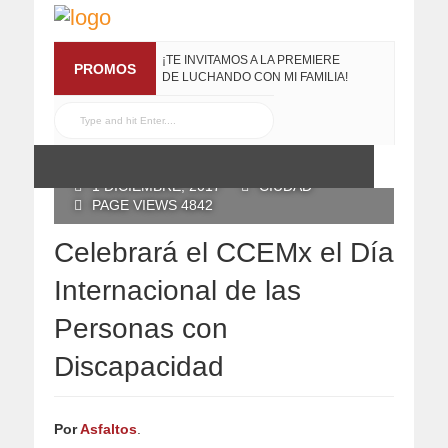
¡TE INVITAMOS A LA PREMIERE
PROMOS
DE LUCHANDO CON MI FAMILIA!
13 MARZO, 2019
RECONOCE MX TE
REGALA EL COMPILADO
#ELRECOMENDADOVOL4
POSTED BY RECONOCE MX
19 JULIO, 2016
1 DICIEMBRE, 2017
CIUDAD
PAGE VIEWS 4842
Celebrará el CCEMx el Dí­a
Internacional de las
Personas con
Discapacidad
Por
Asfaltos
.