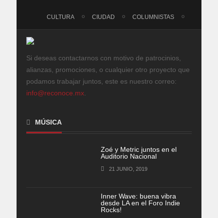
CULTURA
CIUDAD
COLUMNISTAS
Si deseas contactarnos con motivo de patrocinios,
alianzas, promociones, o cualquier otro proyecto que
podamos trabajar juntos, este es nuestro correo:
info@reconoce.mx
.
MÚSICA
Zoé y Metric juntos en el
Auditorio Nacional
21 JUNIO, 2019
Inner Wave: buena vibra
desde LA en el Foro Indie
Rocks!