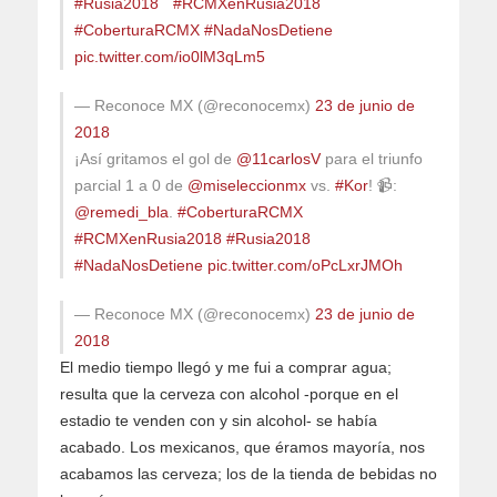
#Rusia2018
#RCMXenRusia2018
#CoberturaRCMX
#NadaNosDetiene
pic.twitter.com/io0lM3qLm5
— Reconoce MX (@reconocemx)
23 de junio de
2018
¡Así gritamos el gol de
@11carlosV
para el triunfo
parcial 1 a 0 de
@miseleccionmx
vs.
#Kor
! 📹:
@remedi_bla
.
#CoberturaRCMX
#RCMXenRusia2018
#Rusia2018
#NadaNosDetiene
pic.twitter.com/oPcLxrJMOh
— Reconoce MX (@reconocemx)
23 de junio de
2018
El medio tiempo llegó y me fui a comprar agua;
resulta que la cerveza con alcohol -porque en el
estadio te venden con y sin alcohol- se había
acabado. Los mexicanos, que éramos mayoría, nos
acabamos las cerveza; los de la tienda de bebidas no