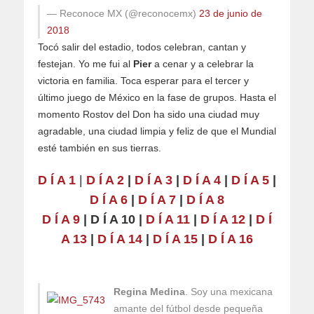
— Reconoce MX (@reconocemx)
23 de junio de
2018
Tocó salir del estadio, todos celebran, cantan y
festejan. Yo me fui al
Pier
a cenar y a celebrar la
victoria en familia. Toca esperar para el tercer y
último juego de México en la fase de grupos. Hasta el
momento Rostov del Don ha sido una ciudad muy
agradable, una ciudad limpia y feliz de que el Mundial
esté también en sus tierras.
D Í A 1
|
D Í A 2
|
D Í A 3
|
D Í A 4
|
D Í A 5
|
D Í A 6
|
D Í A 7
|
D Í A 8
D Í A 9
| D Í A 10 |
D Í A 11
|
D Í A 12
|
D Í
A 13
|
D Í A 14
|
D Í A 15
|
D Í A 16
Regina Medina
. Soy una mexicana
amante del fútbol desde pequeña