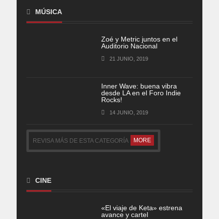
MÚSICA
Zoé y Metric juntos en el
Auditorio Nacional
21 JUNIO, 2019
Inner Wave: buena vibra
desde LA en el Foro Indie
Rocks!
14 JUNIO, 2019
MORE
REVISA MÁS DE ESTA CATEGORÍA
CINE
«El viaje de Keta» estrena
avance y cartel