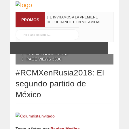
¡TE INVITAMOS A LA PREMIERE
PROMOS
DE LUCHANDO CON MI FAMILIA!
13 MARZO, 2019
RECONOCE MX TE
REGALA EL COMPILADO
#ELRECOMENDADOVOL4
POSTED BY RECONOCE MX
19 JULIO, 2016
24 JUNIO, 2018
#RCMXENRUSIA2018
PAGE VIEWS 3596
#RCMXenRusia2018: El
segundo partido de
México
Texto y fotos por
Regina Medina
.