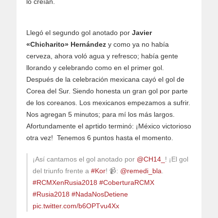
lo creían.
Llegó el segundo gol anotado por
Javier
«Chicharito» Hernández
y como ya no había
cerveza, ahora voló agua y refresco; había gente
llorando y celebrando como en el primer gol.
Después de la celebración mexicana cayó el gol de
Corea del Sur. Siendo honesta un gran gol por parte
de los coreanos. Los mexicanos empezamos a sufrir.
Nos agregan 5 minutos; para mí los más largos.
Afortundamente el aprtido terminó: ¡México victorioso
otra vez! Tenemos 6 puntos hasta el momento.
¡Así cantamos el gol anotado por
@CH14_
! ¡El gol
del triunfo frente a
#Kor
! 📹:
@remedi_bla
.
#RCMXenRusia2018
#CoberturaRCMX
#Rusia2018
#NadaNosDetiene
pic.twitter.com/b6OPTvu4Xx