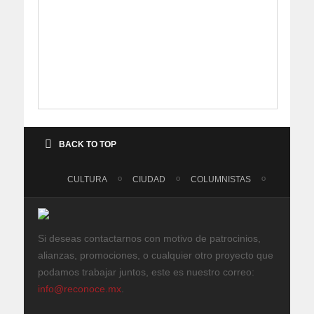
BACK TO TOP
CULTURA
CIUDAD
COLUMNISTAS
Si deseas contactarnos con motivo de patrocinios,
alianzas, promociones, o cualquier otro proyecto que
podamos trabajar juntos, este es nuestro correo:
info@reconoce.mx
.