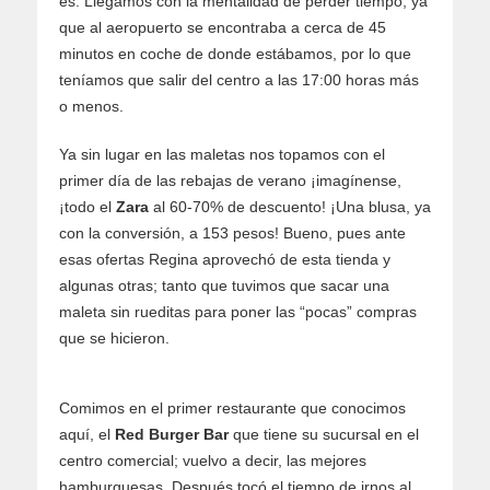
es. Llegamos con la mentalidad de perder tiempo, ya
que al aeropuerto se encontraba a cerca de 45
minutos en coche de donde estábamos, por lo que
teníamos que salir del centro a las 17:00 horas más
o menos.
Ya sin lugar en las maletas nos topamos con el
primer día de las rebajas de verano ¡imagínense,
¡todo el
Zara
al 60-70% de descuento! ¡Una blusa, ya
con la conversión, a 153 pesos! Bueno, pues ante
esas ofertas Regina aprovechó de esta tienda y
algunas otras; tanto que tuvimos que sacar una
maleta sin rueditas para poner las “pocas” compras
que se hicieron.
Comimos en el primer restaurante que conocimos
aquí, el
Red Burger Bar
que tiene su sucursal en el
centro comercial; vuelvo a decir, las mejores
hamburguesas. Después tocó el tiempo de irnos al