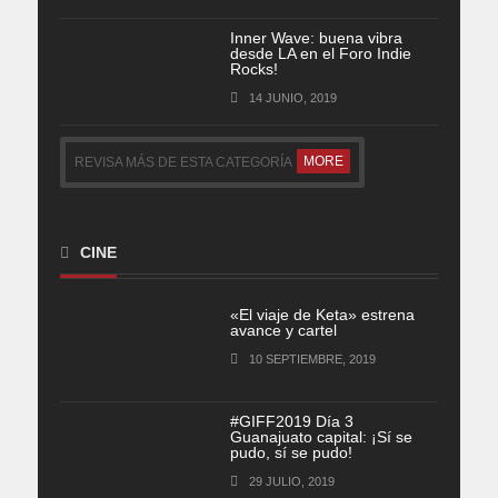
Inner Wave: buena vibra
desde LA en el Foro Indie
Rocks!
14 JUNIO, 2019
MORE
REVISA MÁS DE ESTA CATEGORÍA
CINE
«El viaje de Keta» estrena
avance y cartel
10 SEPTIEMBRE, 2019
#GIFF2019 Día 3
Guanajuato capital: ¡Sí se
pudo, sí se pudo!
29 JULIO, 2019