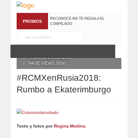
RECONOCE MX TE REGALA EL
PROMOS
COMPILADO
#ELRECOMENDADOVOL4
19 JULIO, 2016
POSTED BY RECONOCE MX
26 JUNIO, 2018
#RCMXENRUSIA2018
PAGE VIEWS 3500
#RCMXenRusia2018:
Rumbo a Ekaterimburgo
Texto y fotos por
Regina Medina
.