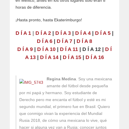
en México; antes en los otros lugares sólo eran 8
horas de diferencia.
¡Hasta pronto, hasta Ekaterimburgo!
D Í A 1
|
D Í A 2
|
D Í A 3
|
D Í A 4
|
D Í A 5
|
D Í A 6
|
D Í A 7
|
D Í A 8
D Í A 9
|
D Í A 10
|
D Í A 11
| D Í A 12 |
D Í
A 13
|
D Í A 14
|
D Í A 15
|
D Í A 16
Regina Medina
. Soy una mexicana
amante del fútbol desde pequeña
por mi papá y hermano. Soy estudiante de
Derecho pero me encanta el fútbol y esté es mi
segundo mundial, el primero fue en Brasil. Quiero
que conmigo vivan la experiencia del Mundial
Rusia 2018, de cómo una mexicana lo vive, qué
hacer si alguna vez van a Rusia; conocer juntos