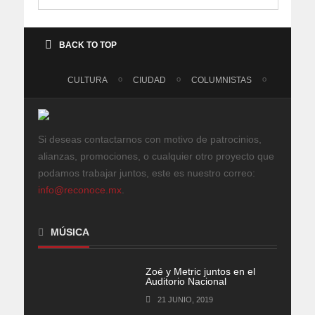
BACK TO TOP
CULTURA
CIUDAD
COLUMNISTAS
Si deseas contactarnos con motivo de patrocinios,
alianzas, promociones, o cualquier otro proyecto que
podamos trabajar juntos, este es nuestro correo:
info@reconoce.mx
.
MÚSICA
Zoé y Metric juntos en el
Auditorio Nacional
21 JUNIO, 2019