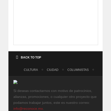
BACK TO TOP
CULTURA
CIUDAD
COLUMNISTAS
Si deseas contactarnos con motivo de patrocinios,
alianzas, promociones, o cualquier otro proyecto que
podamos trabajar juntos, este es nuestro correo:
info@reconoce.mx
.