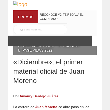
RECONOCE MX TE REGALA EL
PROMOS
COMPILADO
#ELRECOMENDADOVOL4
19 JULIO, 2016
POSTED BY RECONOCE MX
12 FEBRERO, 2019
CULTURA
PAGE VIEWS 2322
«Diciembre», el primer
material oficial de Juan
Moreno
Por
Amaury Berdejo Juárez
.
La carrera de
Juan Moreno
se abre paso en los