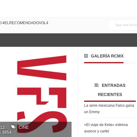
DO #ELRECOMENDADOVOL4
GALERÍA RCMX
ENTRADAS
RECIENTES
La serie mexicana Falco gana
un Emmy
«El viaje de Keta» estrena
012
CINE
avance y cartel
 3854