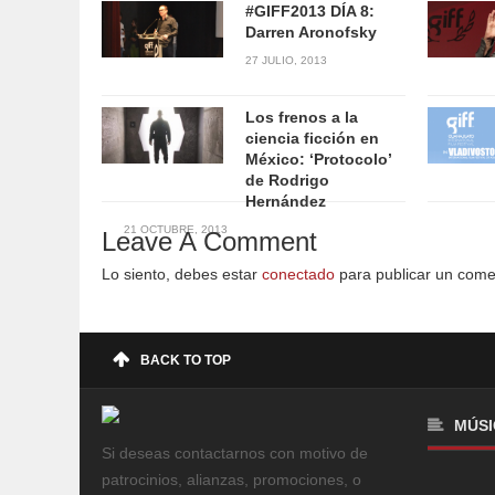
#GIFF2013 DÍA 8:
Darren Aronofsky
27 JULIO, 2013
Los frenos a la
ciencia ficción en
México: ‘Protocolo’
de Rodrigo
Hernández
21 OCTUBRE, 2013
Leave A Comment
Lo siento, debes estar
conectado
para publicar un come
BACK TO TOP
MÚSI
Si deseas contactarnos con motivo de
patrocinios, alianzas, promociones, o