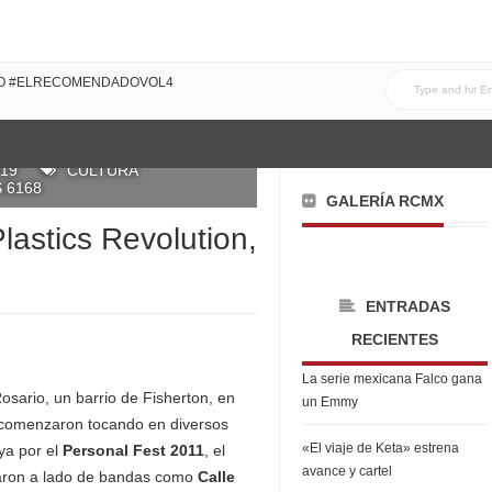
DO #ELRECOMENDADOVOL4
019
CULTURA
 6168
GALERÍA RCMX
lastics Revolution,
ENTRADAS
RECIENTES
La serie mexicana Falco gana
sario, un barrio de Fisherton, en
un Emmy
 comenzaron tocando en diversos
«El viaje de Keta» estrena
ya por el
Personal Fest 2011
, el
avance y cartel
taron a lado de bandas como
Calle