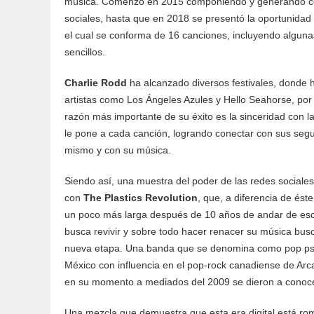
música. Comenzó en 2015 componiendo y generando con
sociales, hasta que en 2018 se presentó la oportunidad
el cual se conforma de 16 canciones, incluyendo alguna
sencillos.
Charlie Rodd
ha alcanzado diversos festivales, donde
artistas como Los Ángeles Azules y Hello Seahorse, po
razón más importante de su éxito es la sinceridad con 
le pone a cada canción, logrando conectar con sus segu
mismo y con su música.
Siendo así, una muestra del poder de las redes sociale
con
The Plastics Revolution
, que, a diferencia de ést
un poco más larga después de 10 años de andar de es
busca revivir y sobre todo hacer renacer su música b
nueva etapa. Una banda que se denomina como pop psic
México con influencia en el pop-rock canadiense de Arc
en su momento a mediados del 2009 se dieron a conoc
Una mezcla que demuestra que esta era digital está ro