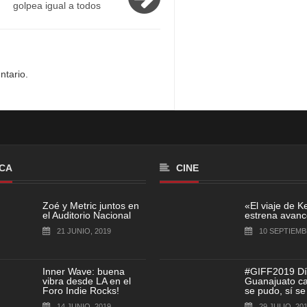
golpea igual a todos
ntario.
CA
CINE
Zoé y Metric juntos en
«El viaje de K
el Auditorio Nacional
estrena avance
21 JUNIO, 2019
10 SEPTIEMB
Inner Wave: buena
#GIFF2019 Dí
vibra desde LA en el
Guanajuato cap
Foro Indie Rocks!
se pudo, sí se
14 JUNIO, 2019
29 JULIO, 20