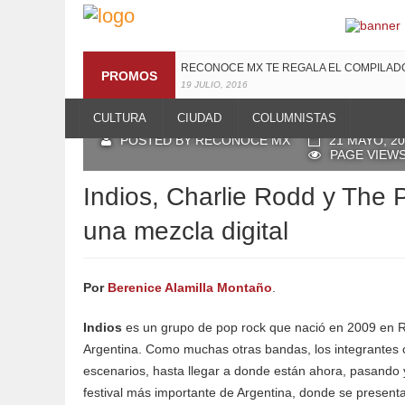
RECONOCE MX TE REGALA EL COMPILA
PROMOS
19 JULIO, 2016
CULTURA
CIUDAD
COLUMNISTAS
POSTED BY RECONOCE MX
21 MAYO, 2
PAGE VIEWS
Indios, Charlie Rodd y The P
una mezcla digital
Por
Berenice Alamilla Montaño
.
Indios
es un grupo de pop rock que nació en 2009 en Ro
Argentina. Como muchas otras bandas, los integrantes
escenarios, hasta llegar a donde están ahora, pasando 
festival más importante de Argentina, donde se presen