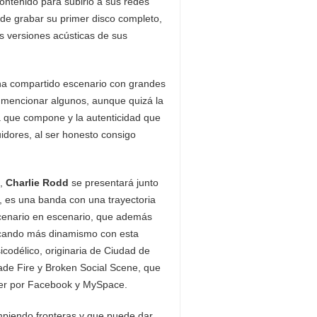
tenido para subirlo a sus redes
 de grabar su primer disco completo,
s versiones acústicas de sus
 ha compartido escenario con grandes
r mencionar algunos, aunque quizá la
la que compone y la autenticidad que
idores, al ser honesto consigo
s,
Charlie Rodd
se presentará junto
e, es una banda con una trayectoria
cenario en escenario, que además
uscando más dinamismo con esta
odélico, originaria de Ciudad de
ade Fire y Broken Social Scene, que
er por Facebook y MySpace.
mpiendo fronteras y que puede dar