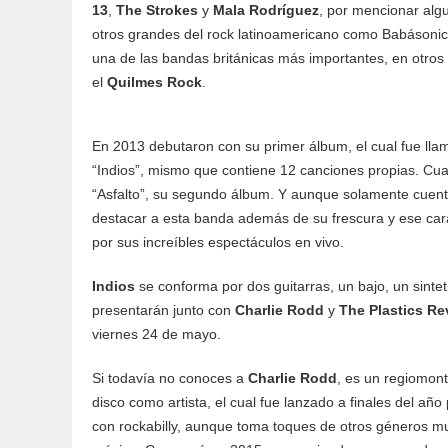
13
,
The Strokes
y
Mala Rodríguez
, por mencionar alg
otros grandes del rock latinoamericano como Babásonico
una de las bandas británicas más importantes, en otros
el
Quilmes Rock
.
En 2013 debutaron con su primer álbum, el cual fue ll
“Indios”, mismo que contiene 12 canciones propias. Cu
“Asfalto”, su segundo álbum. Y aunque solamente cuent
destacar a esta banda además de su frescura y ese carac
por sus increíbles espectáculos en vivo.
Indios
se conforma por dos guitarras, un bajo, un sinteti
presentarán junto con
Charlie Rodd
y
The Plastics Re
viernes 24 de mayo.
Si todavía no conoces a
Charlie Rodd
, es un regiomon
disco como artista, el cual fue lanzado a finales del añ
con rockabilly, aunque toma toques de otros géneros m