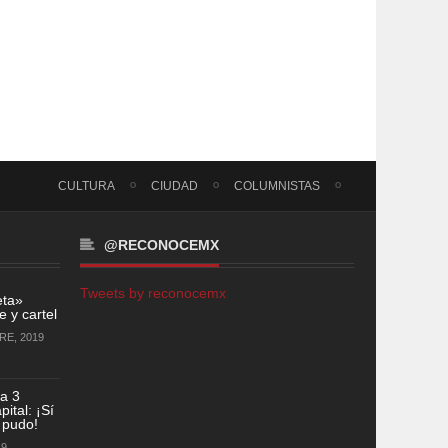
CULTURA
CIUDAD
COLUMNISTAS
@RECONOCEMX
Tweets by reconocemx
eta»
 y cartel
RE, 2019
a 3
ital: ¡Sí
 pudo!
19