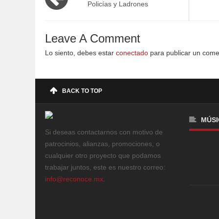
Policías y Ladrones
Leave A Comment
Lo siento, debes estar
conectado
para publicar un come
BACK TO TOP
MÚSI
Si deseas contactarnos con motivo de
patrocinios, alianzas, promociones, o
cualquier otro proyecto que podamos
trabajar juntos, este es nuestro correo:
info@reconoce.mx
.