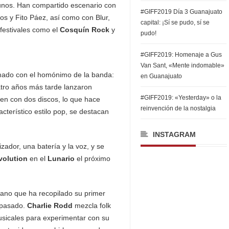
unos. Han compartido escenario con
#GIFF2019 Día 3 Guanajuato
s y Fito Páez, así como con Blur,
capital: ¡Sí se pudo, sí se
 festivales como el
Cosquín Rock
y
pudo!
#GIFF2019: Homenaje a Gus
Van Sant, «Mente indomable»
amado con el homónimo de la banda:
en Guanajuato
atro años más tarde lanzaron
#GIFF2019: «Yesterday» o la
en con dos discos, lo que hace
reinvención de la nostalgia
terístico estilo pop, se destacan
INSTAGRAM
zador, una batería y la voz, y se
volution
en el
Lunario
el próximo
tano que ha recopilado su primer
o pasado.
Charlie Rodd
mezcla folk
usicales para experimentar con su