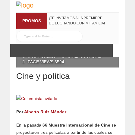
¡TE INVITAMOS A LA PREMIERE
PROMOS
DE LUCHANDO CON MI FAMILIA!
13 MARZO, 2019
RECONOCE MX TE
REGALA EL COMPILADO
#ELRECOMENDADOVOL4
POSTED BY RECONOCE MX
19 JULIO, 2016
6 JUNIO, 2019
CINEAUTOPSIAS
PAGE VIEWS 3594
Cine y política
Por
Alberto Ruiz Méndez
.
En la pasada
66 Muestra Internacional de Cine
se
proyectaron tres películas a partir de las cuales se