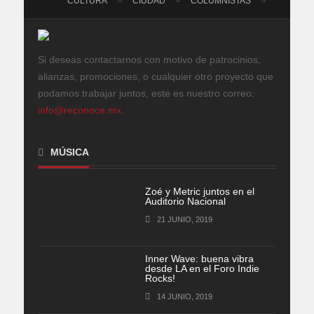
CULTURA
CIUDAD
COLUMNISTAS
Si deseas contactarnos con motivo de patrocinios,
alianzas, promociones, o cualquier otro proyecto que
podamos trabajar juntos, este es nuestro correo:
info@reconoce.mx
.
MÚSICA
Zoé y Metric juntos en el
Auditorio Nacional
21 JUNIO, 2019
Inner Wave: buena vibra
desde LA en el Foro Indie
Rocks!
14 JUNIO, 2019