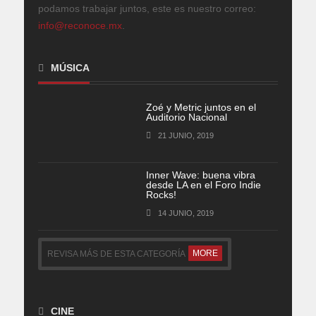
podamos trabajar juntos, este es nuestro correo:
info@reconoce.mx
.
MÚSICA
Zoé y Metric juntos en el
Auditorio Nacional
21 JUNIO, 2019
Inner Wave: buena vibra
desde LA en el Foro Indie
Rocks!
14 JUNIO, 2019
MORE
REVISA MÁS DE ESTA CATEGORÍA
CINE