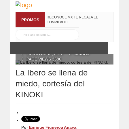
RECONOCE MX TE REGALA EL
PROMOS
COMPILADO
#ELRECOMENDADOVOL4
19 JULIO, 2016
POSTED BY RECONOCE MX
23 OCTUBRE, 2012
CIUDAD
PAGE VIEWS 3586
La Ibero se llena de
miedo, cortesía del
KINOKI
Por
Enrique Figueroa Anaya
.